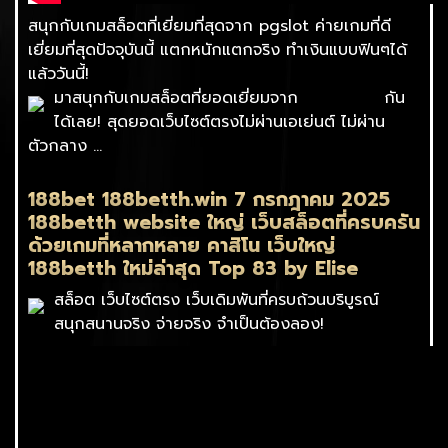
สนุกกับเกมสล็อตที่เยี่ยมที่สุดจาก pgslot ค่ายเกมที่ดี
เยี่ยมที่สุดปัจจุบันนี้ แตกหนักแตกจริง ทำเงินแบบฟินๆได้
แล้ววันนี้!
มาสนุกกับเกมสล็อตที่ยอดเยี่ยมจาก
fullslotpg
กัน
ได้เลย! สุดยอดเว็บไซต์ตรงไม่ผ่านเอเย่นต์ ไม่ผ่าน
ตัวกลาง …
188bet 188betth.win 7 กรกฎาคม 2025
188betth website ใหญ่ เว็บสล็อตที่ครบครัน
ด้วยเกมที่หลากหลาย คาสิโน เว็บใหญ่
188betth ใหม่ล่าสุด Top 83 by Elise
สล็อต เว็บไซต์ตรง เว็บเดิมพันที่ครบถ้วนบริบูรณ์
สนุกสนานจริง จ่ายจริง จำเป็นต้องลอง!