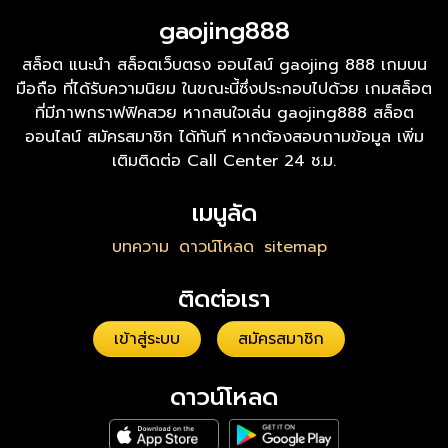
gaojing888
สล็อต แนะนำ สล็อตเว็บตรง ออนไลน์ gaojing 888 เกมบน
มือถือ ที่ได้รับความนิยม ในขณะนี้ซึ่งประกอบไปด้วย เกมสล็อต
ที่มีภาพกราฟฟิคสวย หากสนใจเล่น gaojing888 สล็อต
ออนไลน์ สมัครสมาชิก ได้ทันที หากต้องสอบถามข้อมูล เพิ่ม
เติมติดต่อ Call Center 24 ช.ม.
เมนูลัด
บทความ
ดาวน์โหลด
sitemap
ติดต่อเรา
เข้าสู่ระบบ
สมัครสมาชิก
ดาวน์โหลด