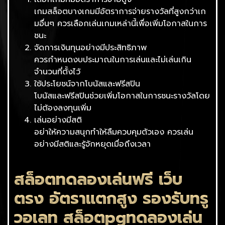
เกมสล็อตบางเกมมีอัตราการจ่ายรางวัลที่สูงกว่าเก
มอื่นๆ ควรเลือกเล่นเกมเหล่านี้เพื่อเพิ่มโอกาสในการ
ชนะ
จัดการเงินทุนอย่างมีประสิทธิภาพ
ควรกำหนดงบประมาณในการเล่นและไม่เล่นเกิน
จำนวนที่ตั้งไว้
ใช้ประโยชน์จากโบนัสและฟรีสปิน
โบนัสและฟรีสปินช่วยเพิ่มโอกาสในการชนะรางวัลโดย
ไม่ต้องลงทุนเพิ่ม
เล่นอย่างมีสติ
อย่าให้ความสนุกทำให้ลืมควบคุมตัวเอง ควรเล่น
อย่างมีสติและรู้จักหยุดเมื่อถึงเวลา
สล็อตทดลองเล่นฟรี เว็บ
ตรง อัตราแตกสูง รองรับทรู
วอเลท สล็อตpgทดลองเล่น