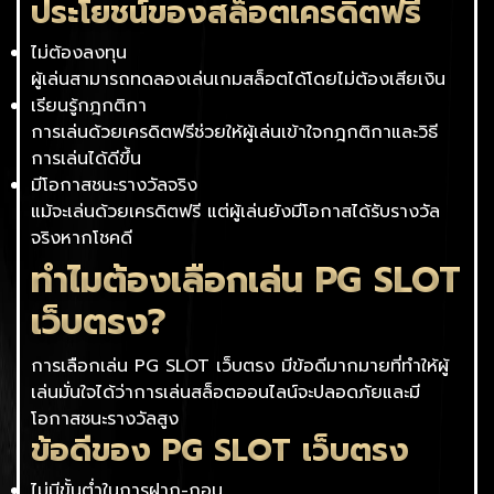
ประโยชน์ของสล็อตเครดิตฟรี
ไม่ต้องลงทุน
ผู้เล่นสามารถทดลองเล่นเกมสล็อตได้โดยไม่ต้องเสียเงิน
เรียนรู้กฎกติกา
การเล่นด้วยเครดิตฟรีช่วยให้ผู้เล่นเข้าใจกฎกติกาและวิธี
การเล่นได้ดีขึ้น
มีโอกาสชนะรางวัลจริง
แม้จะเล่นด้วยเครดิตฟรี แต่ผู้เล่นยังมีโอกาสได้รับรางวัล
จริงหากโชคดี
ทำไมต้องเลือกเล่น PG SLOT
เว็บตรง?
การเลือกเล่น PG SLOT เว็บตรง มีข้อดีมากมายที่ทำให้ผู้
เล่นมั่นใจได้ว่าการเล่นสล็อตออนไลน์จะปลอดภัยและมี
โอกาสชนะรางวัลสูง
ข้อดีของ PG SLOT เว็บตรง
ไม่มีขั้นต่ำในการฝาก-ถอน