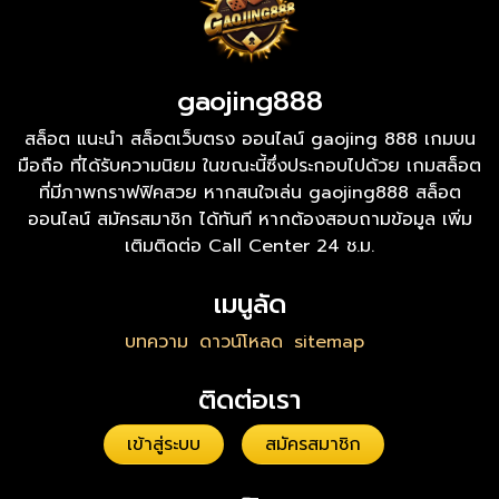
gaojing888
สล็อต แนะนำ สล็อตเว็บตรง ออนไลน์ gaojing 888 เกมบน
มือถือ ที่ได้รับความนิยม ในขณะนี้ซึ่งประกอบไปด้วย เกมสล็อต
ที่มีภาพกราฟฟิคสวย หากสนใจเล่น gaojing888 สล็อต
ออนไลน์ สมัครสมาชิก ได้ทันที หากต้องสอบถามข้อมูล เพิ่ม
เติมติดต่อ Call Center 24 ช.ม.
เมนูลัด
บทความ
ดาวน์โหลด
sitemap
ติดต่อเรา
เข้าสู่ระบบ
สมัครสมาชิก