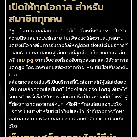
เปิดให้ทุกโอกาส สำหรับ
สมาชิกทุกคน
Pg สล็อต เกมสล็อตออนไลน์ก็เป็นอีกหนึ่งกิจกรรมที่ได้รับ
ความนิยมอย่างแพร่หลาย ไม่เพียงแต่ให้ความสนุกสนาน
แต่ยังมีโอกาสในการรับรางวัลใหญ่ด้วย ซึ่งหนึ่งในบริการที่
น่าสนใจและตอบโจทย์ผู้เล่นมากที่สุดคือ สล็อตทดลองเล่น
ฟรี
เกม pg
จากเว็บตรงที่รองรับทรูวอเลท และมีอัตราการ
แตกสูง โดยเฉพาะเกมสล็อตจากค่าย PG ที่มีชื่อเสียงระดับ
โลก
สล็อตทดลองเล่นฟรีเป็นบริการที่เปิดโอกาสให้ผู้เล่นได้ลอง
เล่นเกมสล็อตออนไลน์โดยไม่ต้องใช้เงินจริง โดยผู้เล่นจะได้
รับเครดิตฟรีเพื่อใช้ในการเล่นเกม ซึ่งเป็นโอกาสที่ดีสำหรับผู้
ที่ต้องการทดลองเกมใหม่ๆ หรือฝึกทักษะก่อนลงทุนจริง
บริการนี้เหมาะสำหรับทั้งมือใหม่และมือเก๋าที่ต้องการศึกษา
กลไกของเกม หรือทดสอบระบบก่อนตัดสินใจเล่นด้วยเงิน
จริง