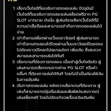
เลือกเว็บไซต์ที่รองรับการทดลองเล่น ปัจจุบันมี
เว็บไซต์ที่รองรับการทดลองเล่นสล็อตฟรีจาก PG
SLOT มากมาย ดังนั้น ผู้เล่นต้องเลือกเว็บไซต์ที่มี
ความน่าเชื่อถือและสามารถเข้าถึงการทดลองเล่นได้
ง่าย
เข้าถึงเกมสล็อตผ่านเว็บเบราว์เซอร์ ผู้เล่นสามารถ
เข้าถึงเกมทดลองได้โดยผ่านเว็บเบราว์เซอร์โดยตรง
ไม่ต้องดาวน์โหลดโปรแกรมใดๆ เพิ่มเติม ซึ่งสะดวก
สบายและสามารถเล่นได้ทันที
เลือกเกมที่ต้องการทดลอง เมื่อเข้าสู่เว็บไซต์แล้ว ผู้
เล่นสามารถเลือกเกมจากค่าย PG SLOT หรือค่า
ยอื่นๆ ที่ต้องการเล่นได้ทันที โดยไม่จำเป็นต้องใช้เงิน
ในการเดิมพัน
เริ่มการทดลองเล่น หลังจากเลือกเกมที่ต้องการ ผู้
เล่นก็สามารถกดปุ่มเริ่มเล่นและสัมผัสประสบการณ์
เล่นสล็อตฟรี โดยไม่ต้องกังวลเรื่องเงินเดิมพัน