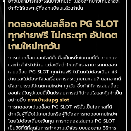
อาจไม่สามารถเข้าเล่นบางเกมได้ เนื่องจากบางเกมอาจจะ
จำกัดให้เฉพาะผู้ที่ลงทะเบียนแล้วเท่านั้น
ทดลองเล่นสล็อต PG SLOT
ทุกค่ายฟรี ไม่กระตุก อัปเดต
เกมใหม่ทุกวัน
การเล่นสล็อตออนไลน์นั้นถือเป็นหนึ่งในเกมที่มีความสนุก
และทำกำไรได้ง่าย แต่จะดีกว่าไหมถ้าเราสามารถทดลอง
เล่นสล็อต PG SLOT ทุกค่ายฟรี ได้โดยไม่ต้องเสียค่าใช้
จ่ายและไม่ต้องกังวลเรื่องการกระตุกขณะเล่น? นอกจากนี้
ยังสามารถอัปเดตเกมใหม่ๆ ทุกวัน ซึ่งทำให้การเล่นสล็อต
ออนไลน์ในรูปแบบนี้เป็นประสบการณ์ที่น่าสนใจและคุ้มค่าเป็น
อย่างยิ่ง
ทางเข้าเล่นpg slot
การทดลองเล่นสล็อต PG SLOT ฟรีนั้นเป็นโอกาสที่ดี
สำหรับผู้ที่ยังไม่เคยเล่นหรือผู้ที่ต้องการทดสอบเกมใหม่ๆ
โดยไม่ต้องเสี่ยงเงินทุน การทดลองเล่นเกม PG SLOT
เป็นวิธีที่ดีที่สุดในการทำความเข้าใจระบบของเกม วิธีการ