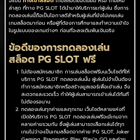
จะเป็น
ทางเข้าสล็อต
เกมสล็อตยอดนิยม หรือ เกมใหม่
ล่าสุด ที่ทาง PG SLOT ได้นำมาให้บริการแก่ผู้เล่น ซึ่งการ
ทดลองเล่นนี้ถือเป็นโอกาสดีสำหรับผู้เล่นที่ยังไม่เคยเล่น
เกมสล็อตมาก่อน หรือผู้ที่ต้องการศึกษาและทำความเข้าใจ
ในรูปแบบของเกมต่างๆ ก่อนที่จะลงเดิมพันเงินจริง
ข้อดีของการทดลองเล่น
สล็อต PG SLOT ฟรี
ไม่ต้องสมัครสมาชิก การเล่นสล็อตฟรีบนเว็บไซต์ที่ให้
บริการ PG SLOT ทดลองเล่นนั้น ผู้เล่นไม่จำเป็นต้อง
ทำการสมัครสมาชิกหรือสร้างยูสเซอร์เพื่อเข้าเล่น จึง
สะดวกและรวดเร็ว ทำให้ผู้เล่นสามารถเข้าเล่นได้ทันที
ไม่ต้องรอนาน
ทดลองเล่นทุกค่ายและทุกเกม เว็บไซต์หลายแห่งที่
เปิดให้บริการ PG SLOT ทดลองเล่นฟรีจะมีเกมจาก
หลายค่ายรวมกัน ซึ่งผู้เล่นสามารถเลือกเล่นได้ทุก
เกมไม่ว่าจะเป็นเกมสล็อตจากค่าย PG SLOT, Joker
Gaming, Pragmatic Play, Play’n GO และค่าย