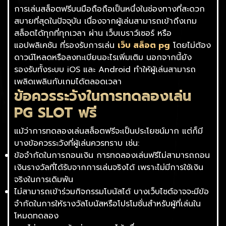
การเล่นสล็อตฟรีบนมือถือถือเป็นหนึ่งในช่องทางที่สะดวก
สบายที่สุดในปัจจุบัน เนื่องจากผู้เล่นสามารถเข้าถึงเกม
สล็อตได้ทุกที่ทุกเวลา ผ่าน เว็บเบราว์เซอร์ หรือ
แอปพลิเคชัน ที่รองรับการเล่น
เว็บ สล็อต pg
โดยไม่ต้อง
ดาวน์โหลดหรือลงทะเบียนอะไรเพิ่มเติม นอกจากนี้ยัง
รองรับทั้งระบบ iOS และ Android ทำให้ผู้เล่นสามารถ
เพลิดเพลินกับเกมได้ตลอดเวลา
ข้อควรระวังในการทดลองเล่น
PG SLOT ฟรี
แม้ว่าการทดลองเล่นสล็อตฟรีจะเป็นประโยชน์มาก แต่ก็มี
บางข้อควรระวังที่ผู้เล่นควรทราบ เช่น:
ข้อจำกัดในการถอนเงิน การทดลองเล่นฟรีไม่สามารถถอน
เงินรางวัลที่ได้รับจากการเล่นจริงได้ เพราะไม่มีการใช้เงิน
จริงในการเดิมพัน
ไม่สามารถเข้าร่วมกิจกรรมโบนัสได้ บางเว็บไซต์อาจจะมีข้อ
จำกัดในการให้รางวัลโบนัสหรือโปรโมชั่นสำหรับผู้ที่เล่นใน
โหมดทดลอง