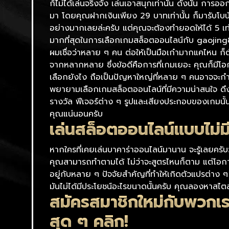
ก็ไม่ได้เล่นจริงจัง เล่นเอาสนุกเท่านั้น ดังนั้น การ
มา โดยคุณฝากเงินเพียง 29 บาทเท่านั้น ก็มารับโบนัส
อย่างมากเลยล่ะครับ แต่คุณจะต้องทำยอดให้ได้ 5 เ
มากที่สุดในการเลือกเกมสล็อตออนไลน์กับ gaojin
ผมเชื่อว่าหลาย ๆ คน ต่อให้เป็นมือเก๋ามากแคไหน
จากหลากหลาย ซึ่งข้อดีคือการที่เกมเยอะ คุณก็มีโอกาสใ
เลือกยังไง ถือเป็นปัญหาใหญ่ที่หลาย ๆ คนอาจจะกำ
พยายามเลือกเกมสล็อตออนไลน์ที่มีความน่าสนใจ ดึง
รางวัล ฟีเจอร์ต่าง ๆ รูปและเสียงประกอบของเกมนั้น 
คุณแน่นอนครับ
เล่นสล็อตออนไลน์แบบไม่ม
หากใครที่เคยเล่นบาคาร่าออนไลน์มานาน จะรู้เลยครับ
คุณสามารถทำตามได้ ไม่ว่าจะสูตรไหนก็ตาม แต่โอกาสใน
อยู่กับหลาย ๆ ปัจจัยสำคัญที่ทำให้เกิดตัวแปรต่าง ๆ
มันไม่ได้มีประโยชน์อะไรขนาดนั้นครับ คุณลองหาสไตล
สมัครสมาชิกใหม่กับพวกเรา 
สุด ๆ คลิก!