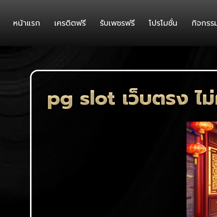
หน้าแรก
เครดิตฟรี
รับเพชรฟรี
โปรโมชั่น
กิจกรร
pg slot เว็บตรง ไม่ผ