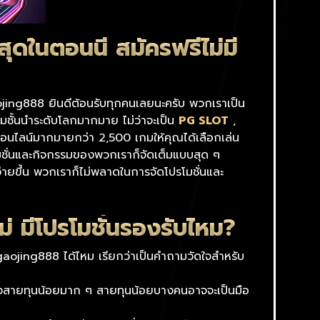
สุดในตอนนี้ สมัครฟรีไม่มี
gaojing888 ยินดีต้อนรับทุกคนเลยนะครับ พวกเราเป็น
เกมชั้นนำระดับโลกมากมาย ไม่ว่าจะเป็น
PG SLOT
,
ไลน์มากมายกว่า 2,500 เกมให้คุณได้เลือกเล่น
โมชั่นและกิจกรรมของพวกเราก็จัดเต็มแบบสุด ๆ
่ายขึ้น พวกเราก็ไม่พลาดในการจัดโปรโมชั่นและ
่ มีโปรโมชั่นรองรับไหม?
aojing888 ได้ไหม เรียกว่าเป็นคำถามวัดใจสำหรับ
ของสายทุนน้อยมาก ๆ สายทุนน้อยบางคนอาจจะเป็นมือ