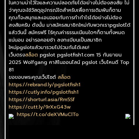
ในความน่าไว้ใจและความปลอดภัยได้อย่างไม่ต้องสงสัย ไม่
ว่าคุณจะใช้วัสดุอุปกรณ์ใดสำหรับเพื่อการเดิมพันก็ตาม
คุณก็จะสนุกและเอนจอยกับการทำกำไรได้อย่างไม่ต้อง
สงสัยครับ ดังนั้น มาสมัครสมาชิกใหม่กับพวกเราpgslotได้
แล้ววันนี้ สมัครฟรี ไร้คุณค่าธรรมเนียมใดๆก็ตามทั้งหมด
แน่นอน อย่ารอคอยช้า ลงทะเบียนเป็นสมาชิก
ใหม่pgslotแล้วมารวยไปร่วมกันได้เลย!
เว็บตรง
สล็อต
pgslot pgslotfish1.com 15 กันยายน
2025 Wolfgang คาสิโนออนไลน์ pgslot เว็บไหนดี Top
81
ขอขอบพระคุณเว็ปไซต์
สล็อต
https://rebrand.ly/pgslotfish1
https://cutly.info/pgslotfish1
https://shorturl.asia/Rm5Sf
https://cutt.ly/9rXxG43w
https://t.co/deXVMuClTo