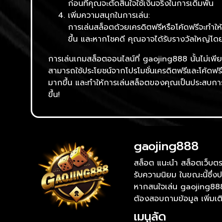
ก่อนที่คุณจะตัดสินใจใช้เงินจริงในการเดิมพัน
เพิ่มความสนุกในการเล่น:
การเล่นสล็อตด้วยเครดิตฟรีหรือโค้ดฟรีจะทำให
ขึ้น และหากโชคดี คุณอาจได้รับรางวัลใหญ่โด
การเล่นเกมสล็อตออนไลน์ที่ gaojing888 นั้นไม่เพี
สามารถใช้ประโยชน์จากโปรโมชั่นเครดิตฟรีและโค้ดฟรีท
มากขึ้น และทำให้การเล่นสล็อตของคุณเป็นประสบการณ
ขึ้น!
gaojing888
สล็อต แนะนำ สล็อตเว็บตร
รับความนิยม ในขณะนี้ซึ่
หากสนใจเล่น gaojing888
ต้องสอบถามข้อมูล เพิ่มเ
เมนูลัด