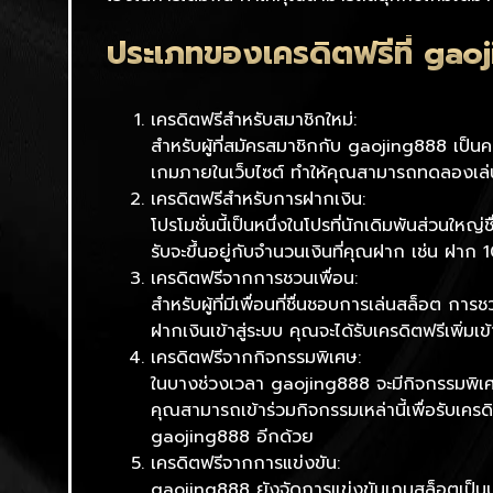
ประเภทของเครดิตฟรีที่ gaoj
เครดิตฟรีสำหรับสมาชิกใหม่:
สำหรับผู้ที่สมัครสมาชิกกับ gaojing888 เป็นค
เกมภายในเว็บไซต์ ทำให้คุณสามารถทดลองเล่นเกม
เครดิตฟรีสำหรับการฝากเงิน:
โปรโมชั่นนี้เป็นหนึ่งในโปรที่นักเดิมพันส่วนให
รับจะขึ้นอยู่กับจำนวนเงินที่คุณฝาก เช่น ฝาก
เครดิตฟรีจากการชวนเพื่อน:
สำหรับผู้ที่มีเพื่อนที่ชื่นชอบการเล่นสล็อต ก
ฝากเงินเข้าสู่ระบบ คุณจะได้รับเครดิตฟรีเพิ่
เครดิตฟรีจากกิจกรรมพิเศษ:
ในบางช่วงเวลา gaojing888 จะมีกิจกรรมพิเศษ
คุณสามารถเข้าร่วมกิจกรรมเหล่านี้เพื่อรับเครดิ
gaojing888 อีกด้วย
เครดิตฟรีจากการแข่งขัน:
gaojing888 ยังจัดการแข่งขันเกมสล็อตเป็นประจำ