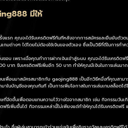
ing888 มีให้
รั้งแรก คุณจะได้รับเครดิตฟรีทันทีหลังจากการสมัครและยืนยันตัวตน
ต่างๆ ได้โดยไม่ต้องใช้เงินของตัวเอง ซึ่งเป็นวิธีที่ดีในการทำคว
ญ่ชื่นชอบ เพราะเมื่อคุณทำการฝากเงินเข้าสู่ระบบ คุณจะได้รับเครดิตฟร
 100 บาท รับเครดิตฟรีเพิ่มอีก 50 บาท ทำให้คุณมีเงินในการเล่นมากข
ารชวนเพื่อนมาสมัครสมาชิกกับ gaojing888 เป็นอีกวิธีหนึ่งที่คุณสา
มเข้ามาในบัญชีของคุณทันที เป็นการเพิ่มโอกาสในการเล่นเกมสล็อตได
ที่จัดขึ้นเพื่อตอบแทนความไว้วางใจจากสมาชิก เช่น กิจกรรมวันเก
ตฟรีเพิ่มขึ้นได้ กิจกรรมเหล่านี้ไม่เพียงแต่ทำให้คุณได้รับเครดิตฟรี
 ซึ่งผู้เล่นสามารถเข้าร่วมแข่งขันเพื่อชิงรางวัลและเครดิตฟรีได้ 