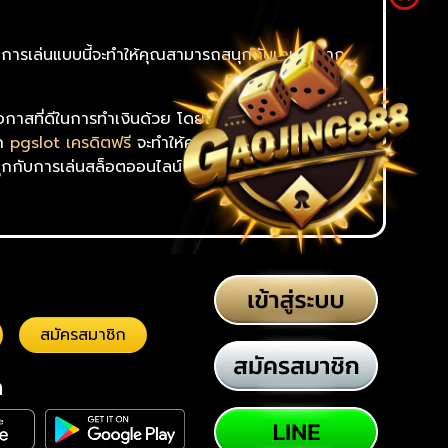
ิน การเล่นแบบนี้จะทำให้คุณสามารถสนุกกับเกมได้มาก
อกาสที่ดีในการทำเงินด้วย โดยเฉพาะเมื่อคุณ
าก
pgslot เครดิตฟรี
จะทำให้คุณมีโอกาสในการชนะ
นุกกับการเล่นสล็อตออนไลน์ที่ gaojing888 มากยิ่ง
สมัครสมาชิก
ด