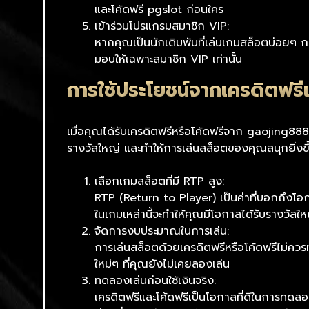
และโค้ดฟรี pgslot ก่อนใคร
เข้าร่วมโปรแกรมสมาชิก VIP:
หากคุณเป็นนักเดิมพันที่เล่นเกมสล็อตบ่อยๆ 
มอบให้เฉพาะสมาชิก VIP เท่านั้น
การใช้ประโยชน์จากเครดิตฟรี
เมื่อคุณได้รับเครดิตฟรีหรือโค้ดฟรีจาก gaojing88
รางวัลใหญ่ และทำให้การเล่นสล็อตของคุณสนุกยิ่งขึ
เลือกเกมสล็อตที่มี RTP สูง:
RTP (Return to Player) เป็นค่าที่บอกถึงโอกาส
ในเกมเหล่านี้จะทำให้คุณมีโอกาสได้รับรางวัลให
จัดการงบประมาณในการเล่น:
การเล่นสล็อตด้วยเครดิตฟรีหรือโค้ดฟรีไม่คว
ใหม่ๆ ที่คุณยังไม่เคยลองเล่น
ทดลองเล่นก่อนใช้เงินจริง:
เครดิตฟรีและโค้ดฟรีเป็นโอกาสที่ดีในการทดลอ