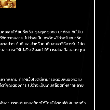
คงเคยได้ยินชื่อเว็บ gaojing888 มาก่อน ที่นี่เป็น
รีที่หลากหลาย ไม่ว่าจะเป็นเครดิตฟรีสำหรับสมาชิก
อตอย่างเต็มที่ และสำหรับคนที่มองหาวิธีการรับ โค้ด
คุณสามารถใช้ได้จริง ซึ่งจะทำให้การเล่นสล็อตของคุณ
ที่หลากหลาย ทำให้เว็บไซต์นี้สามารถตอบสนองความ
่งที่คุณต้องการ ไม่ว่าจะเป็นเกมสล็อตที่หลากหลาย
ิมพันสามารถเล่นเกมสล็อตได้โดยไม่ต้องใช้เงินของตัว