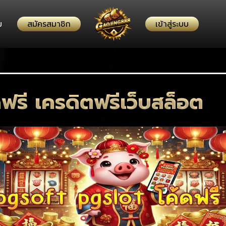
ม
สมัครสมาชิก
เข้าสู่ระบบ
ฟรี เครดิตฟรีเว็บสล็อต