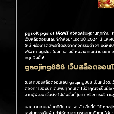
pgsoft pgslot โค้ดฟรี
สวัสดีครับผู้อ่านทุกท่าน!
เว็บสล็อตออนไลน์ที่กำลังมาแรงในปี 2024 นี้ และหน
ใหม่ หรือเครดิตฟรีที่ได้รับจากกิจกรรมต่างๆ แต่ละโ
ฟรีจาก pgslot ในบทความนี้ ผมจะมาแนะนำประเภทของ
สนุกยิ่งขึ้น!
gaojing888 เว็บสล็อตออนไล
ในโลกของสล็อตออนไลน์ gaojing888 เป็นหนึ่งในเว็บ
ต้องการของนักเดิมพันทุกคนได้ ไม่ว่าคุณจะเป็นมือใ
จากผู้พัฒนาชื่อดัง โปรโมชั่นที่คุ้มค่า หรือการบริการล
นอกจากเกมสล็อตที่มีคุณภาพแล้ว สิ่งที่ทำให้ gaoji
เองในการเดิมพัน ทำให้คุณสามารถสนุกกับเกมได้มาก