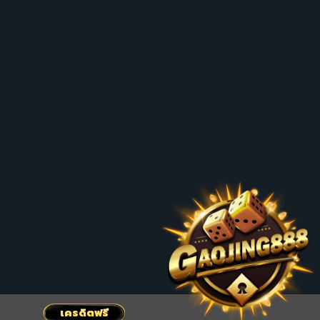
เครดิตฟรี