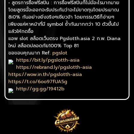
• สูตรการซื้อฟรีสปิน : การซื้อฟรีสปินก็ไม่มีอะไรมากมาย
โดยสูตรนี้จะออกจะรับประกันว่าจะไม่ขาดทุนโดยประมาณ
8i0% กันอย่างยิ่งจริงๆเชียวจ้า โดยกรรมวิธีก็ง่ายๆ
เพียงแค่หาหน้าที่มี symbol ซ้ำกันมากกว่า 10 ตัวขึ้นไป
แล้วให้กดซื้อ
แอพ slot สล็อตเว็บตรง Pgslotth.asia 2 ก.พ. Diana
ใหม่ สล็อตปลอดภัย100% Top 81
ขอขอบคุณมาก Ref.
pgslot
https://bit.ly/pgslotth-asia
https://rebrand.ly/pgslotth-asia
https://wow.in.th/pgslotth-asia
https://t.co/6oo97fUA5g
http://gg.gg/19412b