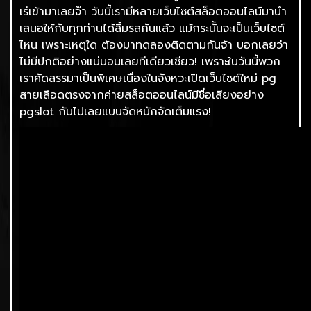
เร่เข้ามาเลยจ๊า วันนี้เรามีหลายเว็บไซต์สล็อตออนไลน์มานำ
เสนอให้กับทุกท่านได้ลิ้มรสกันแล้ว แม้กระนั้นจะเป็นเว็บไซต์
ไหน เพราะเหตุใด ต้องมาทดลองติดตามกันจ้า บอกเลยว่า
ไม่มีปกติอย่างแน่นอนเลยทีเดียวเชียว! เพราะในวันนี้พวก
เราคัดสรรมาเป็นพิเศษเนื่องในจังหวะเปิดเว็บไซต์ใหม่ pg
สายเลือดตรงจากค่ายสล็อตออนไลน์มีชื่อเสียงอย่าง
pgslot กันไปเลยแบบจัดหนักจัดเต็มแรง!