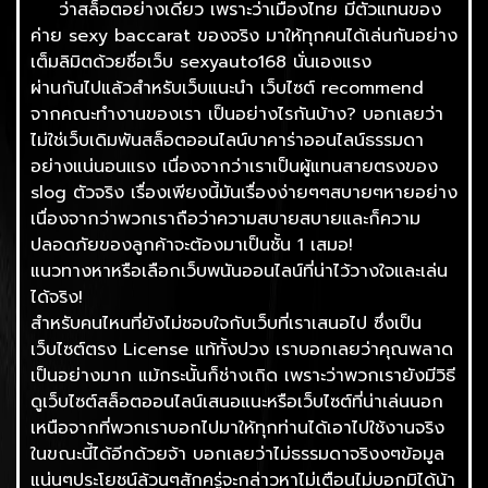
ว่าสล็อตอย่างเดียว เพราะว่าเมืองไทย มีตัวแทนของ
ค่าย sexy baccarat ของจริง มาให้ทุกคนได้เล่นกันอย่าง
เต็มลิมิตด้วยชื่อเว็บ sexyauto168 นั่นเองแรง
ผ่านกันไปแล้วสำหรับเว็บแนะนำ เว็บไซต์ recommend
จากคณะทำงานของเรา เป็นอย่างไรกันบ้าง? บอกเลยว่า
ไม่ใช่เว็บเดิมพันสล็อตออนไลน์บาคาร่าออนไลน์ธรรมดา
อย่างแน่นอนแรง เนื่องจากว่าเราเป็นผู้แทนสายตรงของ
slog ตัวจริง เรื่องเพียงนี้มันเรื่องง่ายๆๆสบายๆหายอย่าง
เนื่องจากว่าพวกเราถือว่าความสบายสบายและก็ความ
ปลอดภัยของลูกค้าจะต้องมาเป็นชั้น 1 เสมอ!
แนวทางหาหรือเลือกเว็บพนันออนไลน์ที่น่าไว้วางใจและเล่น
ได้จริง!
สำหรับคนไหนที่ยังไม่ชอบใจกับเว็บที่เราเสนอไป ซึ่งเป็น
เว็บไซต์ตรง License แท้ทั้งปวง เราบอกเลยว่าคุณพลาด
เป็นอย่างมาก แม้กระนั้นก็ช่างเถิด เพราะว่าพวกเรายังมีวิธี
ดูเว็บไซต์สล็อตออนไลน์เสนอแนะหรือเว็บไซต์ที่น่าเล่นนอก
เหนือจากที่พวกเราบอกไปมาให้ทุกท่านได้เอาไปใช้งานจริง
ในขณะนี้ได้อีกด้วยจ้า บอกเลยว่าไม่ธรรมดาจริงงๆข้อมูล
แน่นๆประโยชน์ล้วนๆสักครู่จะกล่าวหาไม่เตือนไม่บอกมิได้น้า