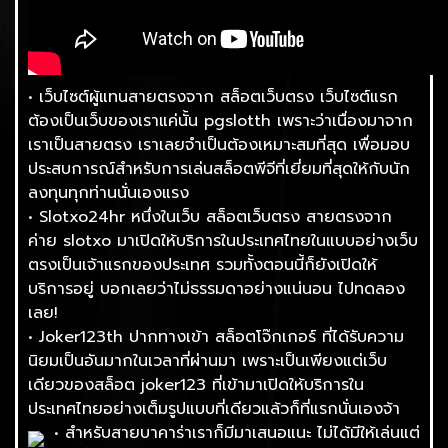
• เว็บไซต์ผู้แทนสายตรงจาก สล็อตเว็บตรง เว็บไซต์แรก
ต้องเป็นเว็บของเราแค่นั้น pgslotth เพราะว่าเนื่องมาจาก
เราเป็นสายตรง เราเลยจำเป็นต้องเหมาะสมที่สุด เพื่อมอบ
ประสบการณ์สำหรับการเล่นสล็อตพีจีที่เยี่ยมที่สุดให้กับนัก
ลงทุนทุกท่านนั่นเองแรง
• Slotxo24hr หนึ่งในเว็บ สล็อตเว็บตรง สายตรงจาก
ค่าย slotxo มาเปิดให้บริการในประเทศไทยในแบบอย่างเว็บ
ตรงเป็นเจ้าแรกของประเทศ รวมทั้งตอนนี้ก็ยังเปิดให้
บริการอยู่ บอกเลยว่าไม่ธรรมดาอย่างแน่นอน ไปทดลอง
เลย!
• Joker123th ปากทางเข้า สล็อตโจ๊กเกอร์ ที่ได้รับความ
นิยมเป็นอันมากในเวลาที่ผ่านมา เพราะเป็นเพียงแต่เว็บ
เดียวของสล็อต joker123 ที่เข้ามาเปิดให้บริการใน
ประเทศไทยอย่างเต็มรูปแบบที่เดียวแล้วก็ที่แรกนั่นเองจ้า
• สำหรับสายบาคาร่าเราก็มีมาเสนอแนะ ไม่ได้มีให้เล่นแต่