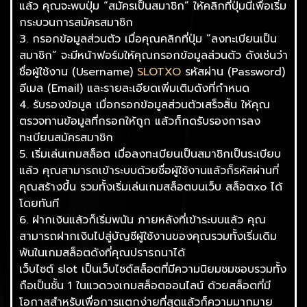
แล้ว คุณจะพบปุ่ม “สมัครเป็นสมาชิก” ให้คลิกที่ปุ่มนี้เพื่อเริ่ม
กระบวนการสมัครสมาชิก
3. กรอกข้อมูลส่วนตัว เมื่อคุณคลิกที่ปุ่ม “ลงทะเบียนเป็น
สมาชิก” จะมีหน้าฟอร์มให้คุณกรอกข้อมูลส่วนตัว ดังเช่นว่า
ชื่อผู้ใช้งาน (Username)
SLOTXO
รหัสผ่าน (Password)
อีเมล (Email) และรายละเอียดเพิ่มเติมดังที่กำหนด
4. รับรองข้อมูล เมื่อกรอกข้อมูลส่วนตัวเสร็จสิ้น ให้คุณ
ตรวจทานข้อมูลที่กรอกให้ถูก แล้วก็กดรับรองการลง
ทะเบียนสมัครสมาชิก
5. เริ่มเล่นเกมสล็อต เมื่อลงทะเบียนเป็นสมาชิกเป็นระเบียบ
แล้ว คุณสามารถเข้าระบบด้วยชื่อผู้ใช้งานแล้วก็รหัสผ่านที่
คุณสร้างขึ้น รวมทั้งเริ่มเล่นเกมสล็อตบนเว็บ สล็อตxo ได้
โดยทันที
6. ฝากเงินแล้วก็เริ่มพนัน ภายหลังที่เข้าระบบแล้ว คุณ
สามารถฝากเงินไปสู่บัญชีผู้ใช้งานของคุณรวมทั้งเริ่มเดิม
พันในเกมสล็อตดังที่คุณปรารถนาได้
เว็บไซต์ slot เป็นเว็บไซต์สล็อตที่มีความนิยมชมชอบรวมทั้ง
ถือเป็นชั้น 1 ในแวดวงเกมสล็อตออนไลน์ ด้วยสล็อตที่มี
โอกาสสำหรับเพื่อการแตกง่ายที่สุดแล้วก็ความมากมาย