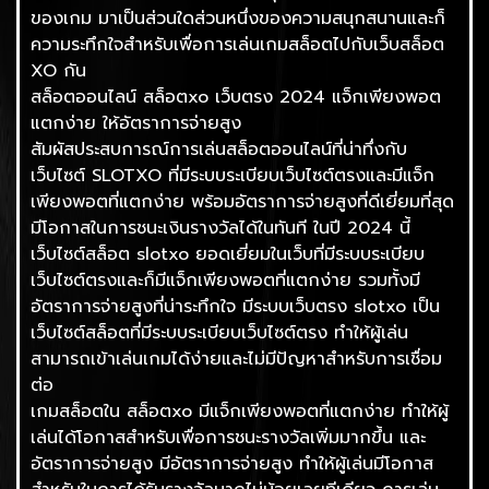
ของเกม มาเป็นส่วนใดส่วนหนึ่งของความสนุกสนานและก็
ความระทึกใจสำหรับเพื่อการเล่นเกมสล็อตไปกับเว็บสล็อต
XO กัน
สล็อตออนไลน์ สล็อตxo เว็บตรง 2024 แจ็กเพียงพอต
แตกง่าย ให้อัตราการจ่ายสูง
สัมผัสประสบการณ์การเล่นสล็อตออนไลน์ที่น่าทึ่งกับ
เว็บไซต์ SLOTXO ที่มีระบบระเบียบเว็บไซต์ตรงและมีแจ็ก
เพียงพอตที่แตกง่าย พร้อมอัตราการจ่ายสูงที่ดีเยี่ยมที่สุด
มีโอกาสในการชนะเงินรางวัลได้ในทันที ในปี 2024 นี้
เว็บไซต์สล็อต slotxo ยอดเยี่ยมในเว็บที่มีระบบระเบียบ
เว็บไซต์ตรงและก็มีแจ็กเพียงพอตที่แตกง่าย รวมทั้งมี
อัตราการจ่ายสูงที่น่าระทึกใจ มีระบบเว็บตรง slotxo เป็น
เว็บไซต์สล็อตที่มีระบบระเบียบเว็บไซต์ตรง ทำให้ผู้เล่น
สามารถเข้าเล่นเกมได้ง่ายและไม่มีปัญหาสำหรับการเชื่อม
ต่อ
เกมสล็อตใน สล็อตxo มีแจ็กเพียงพอตที่แตกง่าย ทำให้ผู้
เล่นได้โอกาสสำหรับเพื่อการชนะรางวัลเพิ่มมากขึ้น และ
อัตราการจ่ายสูง มีอัตราการจ่ายสูง ทำให้ผู้เล่นมีโอกาส