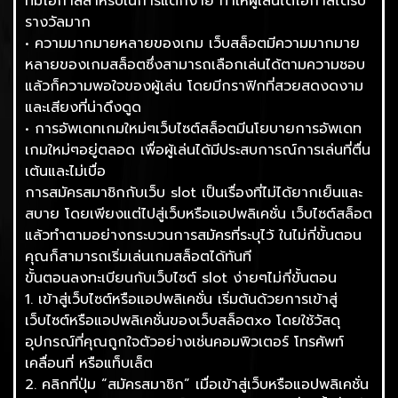
ที่มีโอกาสสำหรับในการแตกง่าย ทำให้ผู้เล่นได้โอกาสได้รับ
รางวัลมาก
• ความมากมายหลายของเกม เว็บสล็อตมีความมากมาย
หลายของเกมสล็อตซึ่งสามารถเลือกเล่นได้ตามความชอบ
แล้วก็ความพอใจของผู้เล่น โดยมีกราฟิกที่สวยสดงดงาม
และเสียงที่น่าดึงดูด
• การอัพเดทเกมใหม่ๆเว็บไซต์สล็อตมีนโยบายการอัพเดท
เกมใหม่ๆอยู่ตลอด เพื่อผู้เล่นได้มีประสบการณ์การเล่นที่ตื่น
เต้นและไม่เบื่อ
การสมัครสมาชิกกับเว็บ slot เป็นเรื่องที่ไม่ได้ยากเย็นและ
สบาย โดยเพียงแต่ไปสู่เว็บหรือแอปพลิเคชั่น เว็บไซต์สล็อต
แล้วทำตามอย่างกระบวนการสมัครที่ระบุไว้ ในไม่กี่ขั้นตอน
คุณก็สามารถเริ่มเล่นเกมสล็อตได้ทันที
ขั้นตอนลงทะเบียนกับเว็บไซต์ slot ง่ายๆไม่กี่ขั้นตอน
1. เข้าสู่เว็บไซต์หรือแอปพลิเคชั่น เริ่มต้นด้วยการเข้าสู่
เว็บไซต์หรือแอปพลิเคชั่นของเว็บสล็อตxo โดยใช้วัสดุ
อุปกรณ์ที่คุณถูกใจตัวอย่างเช่นคอมพิวเตอร์ โทรศัพท์
เคลื่อนที่ หรือแท็บเล็ต
2. คลิกที่ปุ่ม “สมัครสมาชิก” เมื่อเข้าสู่เว็บหรือแอปพลิเคชั่น