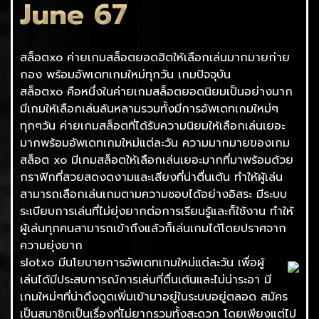
June 67
สล็อตxo ค่ายเกมสล็อตยอดฮิตให้เลือกเล่นมากมายก่าย
กอง พร้อมอัพเดทเกมใหม่ทุกวัน เกมปัจจุบัน
สล็อตxo คือหนึ่งในค่ายเกมสล็อตยอดนิยมเป็นอย่างมาก
มีเกมให้เลือกเล่นล้นหลามรวมทั้งมีการอัพเดทเกมใหม่ๆ
ทุกๆวัน ค่ายเกมสล็อตที่ได้รับความนิยมให้เลือกเล่นเยอะ
มากพร้อมอัพเดทเกมใหม่แต่ละวัน ความมากมายของเกม
สล็อต xo มีเกมสล็อตให้เลือกเล่นเยอะมากที่มาพร้อมด้วย
กราฟิกที่สวยสดงดงามและเสียงที่น่าตื่นเต้น ทำให้ผู้เล่น
สามารถเลือกเล่นเกมตามความชอบได้อย่างอิสระ มีระบบ
ระเบียบการเล่นที่ไม่ยุ่งยากต่อการเรียนรู้และก็ใช้งาน ทำให้
ผู้เล่นทุกคนสามารถเข้าถึงแล้วก็เล่นเกมได้โดยปราศจาก
ความยุ่งยาก
slotxo มีนโยบายการอัพเดทเกมใหม่แต่ละวัน เพื่อผู้
เล่นได้มีประสบการณ์การเล่นที่ตื่นเต้นและไม่น่าระอา มี
เกมใหม่ๆที่น่าดึงดูดเพิ่มเข้ามาอยู่ในระบบอยู่ตลอด สมัคร
เป็นสมาชิกเป็นเรื่องที่ไม่ยากรวมทั้งสะดวก โดยเพียงแต่ไป