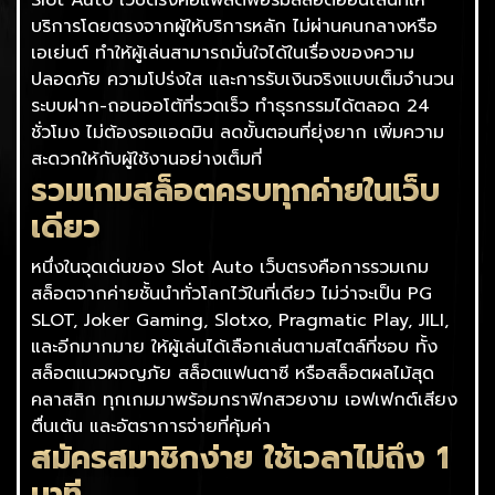
บริการโดยตรงจากผู้ให้บริการหลัก ไม่ผ่านคนกลางหรือ
เอเย่นต์ ทำให้ผู้เล่นสามารถมั่นใจได้ในเรื่องของความ
ปลอดภัย ความโปร่งใส และการรับเงินจริงแบบเต็มจำนวน
ระบบฝาก-ถอนออโต้ที่รวดเร็ว ทำธุรกรรมได้ตลอด 24
ชั่วโมง ไม่ต้องรอแอดมิน ลดขั้นตอนที่ยุ่งยาก เพิ่มความ
สะดวกให้กับผู้ใช้งานอย่างเต็มที่
รวมเกมสล็อตครบทุกค่ายในเว็บ
เดียว
หนึ่งในจุดเด่นของ Slot Auto เว็บตรงคือการรวมเกม
สล็อตจากค่ายชั้นนำทั่วโลกไว้ในที่เดียว ไม่ว่าจะเป็น PG
SLOT, Joker Gaming, Slotxo, Pragmatic Play, JILI,
และอีกมากมาย ให้ผู้เล่นได้เลือกเล่นตามสไตล์ที่ชอบ ทั้ง
สล็อตแนวผจญภัย สล็อตแฟนตาซี หรือสล็อตผลไม้สุด
คลาสสิก ทุกเกมมาพร้อมกราฟิกสวยงาม เอฟเฟกต์เสียง
ตื่นเต้น และอัตราการจ่ายที่คุ้มค่า
สมัครสมาชิกง่าย ใช้เวลาไม่ถึง 1
นาที