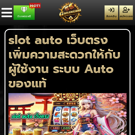
รับเพชรฟรี
ล็อคอิน
สมัครเลย
slot auto เว็บตรง
เพิ่มความสะดวกให้กับ
ผู้ใช้งาน ระบบ Auto
ของแท้