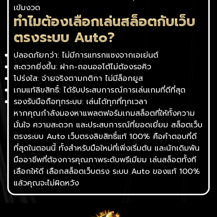
เข้มงวด
ทำไมต้องเลือกเล่นสล็อตกับเว็บ
ตรงระบบ Auto?
ปลอดภัยกว่า: ไม่มีการแทรกแซงจากเอเย่นต์
สะดวกยิ่งขึ้น: ฝาก-ถอนออโต้ไม่ต้องรอคิว
โปร่งใส: จ่ายจริงตามกติกา ไม่มีล็อกยูส
เกมแท้ลิขสิทธิ์: ได้รับประสบการณ์การเล่นเกมที่ดีที่สุด
รองรับมือถือทุกระบบ: เล่นได้ทุกที่ทุกเวลา
หากคุณกำลังมองหาแพลตฟอร์มเกมสล็อตที่ให้ทั้งความ
มั่นใจ ความสะดวก และประสบการณ์ที่ยอดเยี่ยม สล็อตเว็บ
ตรงระบบ Auto เว็บตรงลิขสิทธิ์แท้ 100% คือคำตอบที่ดี
ที่สุดในตอนนี้ ทั้งสำหรับมือใหม่ที่เพิ่งเริ่มต้น และนักเดิมพัน
มืออาชีพที่ต้องการคุณภาพระดับพรีเมียม เล่นสล็อตทั้งที
เลือกให้ดี เลือกสล็อตเว็บตรง ระบบ Auto ของแท้ 100%
แล้วคุณจะไม่ผิดหวัง