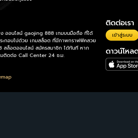
ติดต่อเรา
ง ออนไลน์ gaojing 888 เกมบนมือถือ ที่ได้
เข้าสู่ระบบ
งประกอบไปด้วย เกมสล็อต ที่มีภาพกราฟฟิคสวย
 สล็อตออนไลน์ สมัครสมาชิก ได้ทันที หาก
ดาวน์โหล
ติมติดต่อ Call Center 24 ช.ม.
temap