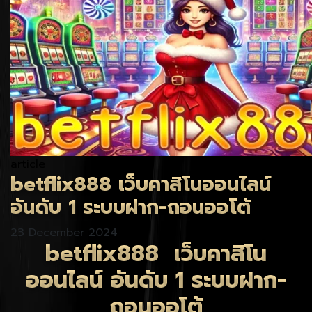
article
betflix888 เว็บคาสิโนออนไลน์
อันดับ 1 ระบบฝาก-ถอนออโต้
23 December 2024
betflix888 เว็บคาสิโน
ออนไลน์ อันดับ 1 ระบบฝาก-
ถอนออโต้