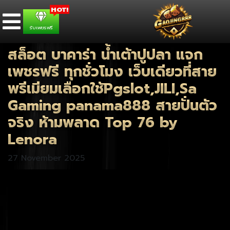
panama888
สล็อต888 panama888 23 ธันวา
รับเพชรฟรี
69 คาสิโนออนไลน์ มีบริการครบ
สล็อต บาคาร่า น้ำเต้าปูปลา แจก
เพชรฟรี ทุกชั่วโมง เว็บเดียวที่สาย
พรีเมียมเลือกใช้Pgslot,JILI,Sa
Gaming panama888 สายปั่นตัว
จริง ห้ามพลาด Top 76 by
Lenora
27 November 2025