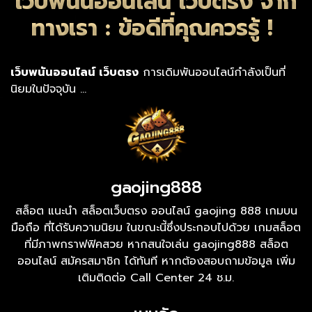
เว็บพนันออนไลน์ เว็บตรง จาก
ทางเรา : ข้อดีที่คุณควรรู้ !
เว็บพนันออนไลน์ เว็บตรง
การเดิมพันออนไลน์กำลังเป็นที่
นิยมในปัจจุบัน …
gaojing888
สล็อต แนะนำ สล็อตเว็บตรง ออนไลน์ gaojing 888 เกมบน
มือถือ ที่ได้รับความนิยม ในขณะนี้ซึ่งประกอบไปด้วย เกมสล็อต
ที่มีภาพกราฟฟิคสวย หากสนใจเล่น gaojing888 สล็อต
ออนไลน์ สมัครสมาชิก ได้ทันที หากต้องสอบถามข้อมูล เพิ่ม
เติมติดต่อ Call Center 24 ช.ม.