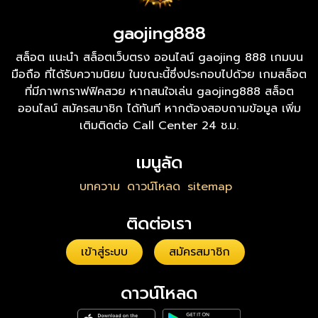
gaojing888
สล็อต แนะนำ สล็อตเว็บตรง ออนไลน์ gaojing 888 เกมบน
มือถือ ที่ได้รับความนิยม ในขณะนี้ซึ่งประกอบไปด้วย เกมสล็อต
ที่มีภาพกราฟฟิคสวย หากสนใจเล่น gaojing888 สล็อต
ออนไลน์ สมัครสมาชิก ได้ทันที หากต้องสอบถามข้อมูล เพิ่ม
เติมติดต่อ Call Center 24 ช.ม.
เมนูลัด
บทความ
ดาวน์โหลด
sitemap
ติดต่อเรา
เข้าสู่ระบบ
สมัครสมาชิก
ดาวน์โหลด