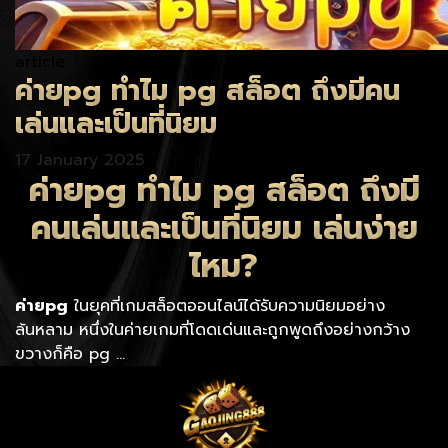
article
ค่ายpg ทำไม pg สล็อต ถึงมีคน
เล่นและเป็นที่นิยม
17 January 2025
ค่ายpg
ทำไม pg สล็อต ถึงมี
คนเล่นและเป็นที่นิยม เล่นง่าย
ไหม?
ค่ายpg
ในยุคที่เกมสล็อตออนไลน์ได้รับความนิยมอย่าง
ล้นหลาม หนึ่งในค่ายเกมที่โดดเด่นและถูกพูดถึงอย่างกว้าง
ขวางก็คือ pg …