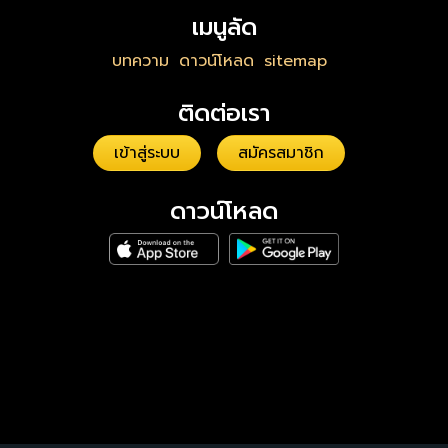
เมนูลัด
บทความ
ดาวน์โหลด
sitemap
ติดต่อเรา
เข้าสู่ระบบ
สมัครสมาชิก
ดาวน์โหลด