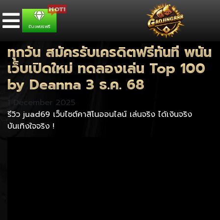
juad888
Juad69 websiteแจกหนัก เว็บ
รับเพชรฟรี
สล็อต อันดับ 1 เล่นง่าย แตกหนัก
ทุกวัน สมัครรับเครดิตฟรีทันที พนัน
เว็บเปิดใหม่ ทดลองเล่น Top 100
by Deanna 3 ธ.ค. 68
1 December 2025
รีวิว juad69 เว็บไซต์คาสิโนออนไลน์ เล่นจริง ได้เงินจริง
บันเทิงใจจริง !