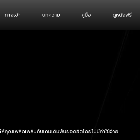
ทางเข้า
บทความ
คู่มือ
ดูหนังฟรี
สให้คุณเพลิดเพลินกับเกมเดิมพันยอดฮิตโดยไม่มีค่าใช้จ่าย