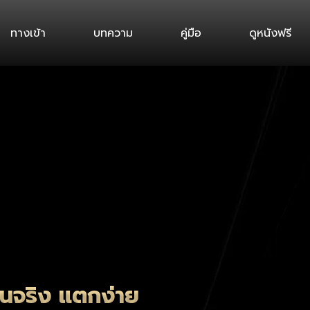
ทางเข้า
บทความ
คู่มือ
ดูหนังฟรี
ินจริง แตกง่าย