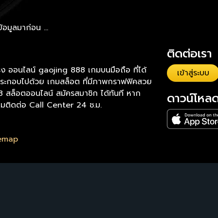
ข้อมูลมาก่อน …
ติดต่อเรา
ง ออนไลน์ gaojing 888 เกมบนมือถือ ที่ได้
เข้าสู่ระบบ
งประกอบไปด้วย เกมสล็อต ที่มีภาพกราฟฟิคสวย
 สล็อตออนไลน์ สมัครสมาชิก ได้ทันที หาก
ดาวน์โหล
ติมติดต่อ Call Center 24 ช.ม.
temap