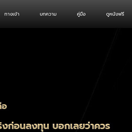
ทางเข้า
บทความ
คู่มือ
ดูหนังฟรี
ือ
ริงก่อนลงทุน บอกเลยว่าควร