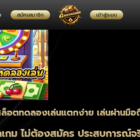
ม
สมัครสมาชิก
เข้าสู่ระบบ
็อตทดลองเล่นแตกง่าย เล่นผ่านมือถ
กเกม ไม่ต้องสมัคร ประสบการณ์จ