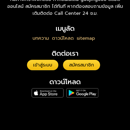
ออนไลน์ สมัครสมาชิก ได้ทันที หากต้องสอบถามข้อมูล เพิ่ม
เติมติดต่อ Call Center 24 ช.ม.
เมนูลัด
บทความ
ดาวน์โหลด
sitemap
ติดต่อเรา
เข้าสู่ระบบ
สมัครสมาชิก
ดาวน์โหลด