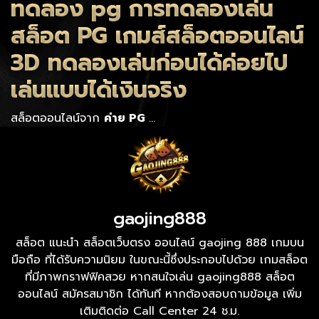
ทดลอง pg การทดลองเล่น
สล็อต PG เกมส์สล็อตออนไลน์
3D ทดลองเล่นก่อนได้ค่อยไป
เล่นแบบได้เงินจริง
สล็อตออนไลน์จาก
ค่าย PG
…
gaojing888
สล็อต แนะนำ สล็อตเว็บตรง ออนไลน์ gaojing 888 เกมบน
มือถือ ที่ได้รับความนิยม ในขณะนี้ซึ่งประกอบไปด้วย เกมสล็อต
ที่มีภาพกราฟฟิคสวย หากสนใจเล่น gaojing888 สล็อต
ออนไลน์ สมัครสมาชิก ได้ทันที หากต้องสอบถามข้อมูล เพิ่ม
เติมติดต่อ Call Center 24 ช.ม.