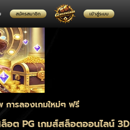
ม
สมัครสมาชิก
เข้าสู่ระบบ
ีพ การลองเกมใหม่ๆ ฟรี
็อต PG เกมส์สล็อตออนไลน์ 3D 