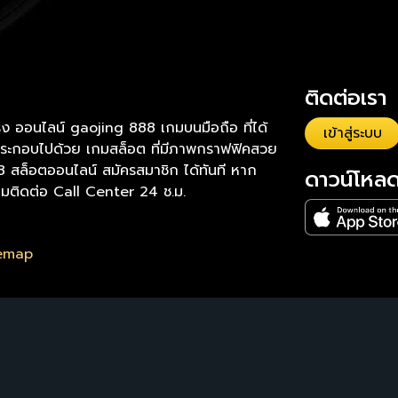
ติดต่อเรา
ง ออนไลน์ gaojing 888 เกมบนมือถือ ที่ได้
เข้าสู่ระบบ
งประกอบไปด้วย เกมสล็อต ที่มีภาพกราฟฟิคสวย
 สล็อตออนไลน์ สมัครสมาชิก ได้ทันที หาก
ดาวน์โหล
ติมติดต่อ Call Center 24 ช.ม.
temap