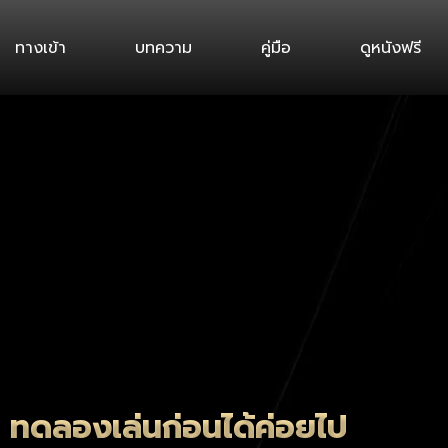
ทางเข้า
บทความ
คู่มือ
ดูหนังฟรี
ทดลองเล่นก่อนได้ค่อยไป