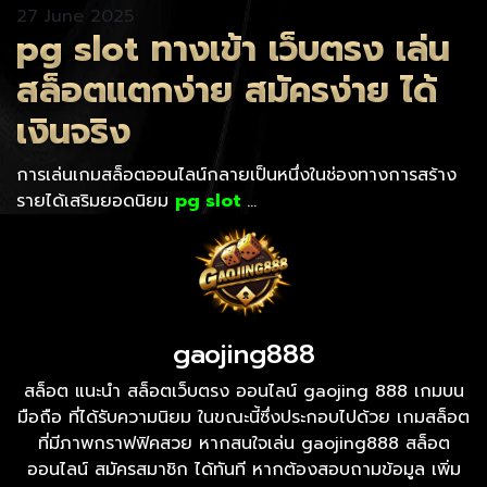
27 June 2025
pg slot ทางเข้า เว็บตรง เล่น
สล็อตแตกง่าย สมัครง่าย ได้
เงินจริง
การเล่นเกมสล็อตออนไลน์กลายเป็นหนึ่งในช่องทางการสร้าง
รายได้เสริมยอดนิยม
pg slot
…
gaojing888
สล็อต แนะนำ สล็อตเว็บตรง ออนไลน์ gaojing 888 เกมบน
มือถือ ที่ได้รับความนิยม ในขณะนี้ซึ่งประกอบไปด้วย เกมสล็อต
ที่มีภาพกราฟฟิคสวย หากสนใจเล่น gaojing888 สล็อต
ออนไลน์ สมัครสมาชิก ได้ทันที หากต้องสอบถามข้อมูล เพิ่ม