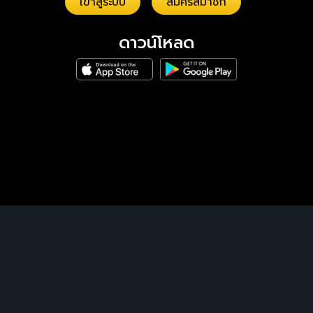
เข้าสู่ระบบ
สมัครสมาชิก
ดาวน์โหลด