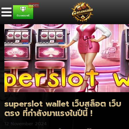
รับเพชรฟรี
article
superslot wallet เว็บสล็อต เว็บ
ตรง ที่กำลังมาแรงในปีนี้ !
12 November 2024