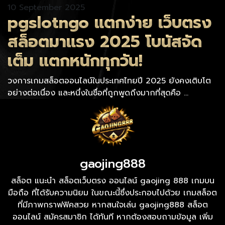
10 September 2025
pgslotngo แตกง่าย เว็บตรง
สล็อตมาแรง 2025 โบนัสจัด
เต็ม แตกหนักทุกวัน!
วงการเกมสล็อตออนไลน์ในประเทศไทยปี 2025 ยังคงเติบโต
อย่างต่อเนื่อง และหนึ่งในชื่อที่ถูกพูดถึงมากที่สุดคือ …
gaojing888
สล็อต แนะนำ สล็อตเว็บตรง ออนไลน์ gaojing 888 เกมบน
มือถือ ที่ได้รับความนิยม ในขณะนี้ซึ่งประกอบไปด้วย เกมสล็อต
ที่มีภาพกราฟฟิคสวย หากสนใจเล่น gaojing888 สล็อต
ออนไลน์ สมัครสมาชิก ได้ทันที หากต้องสอบถามข้อมูล เพิ่ม