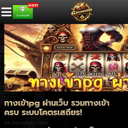
รับเพชรฟรี
article
ทางเข้าpg ผ่านเว็บ รวมทางเข้า
ครบ ระบบโคตรเสถียร!
24 December 2025