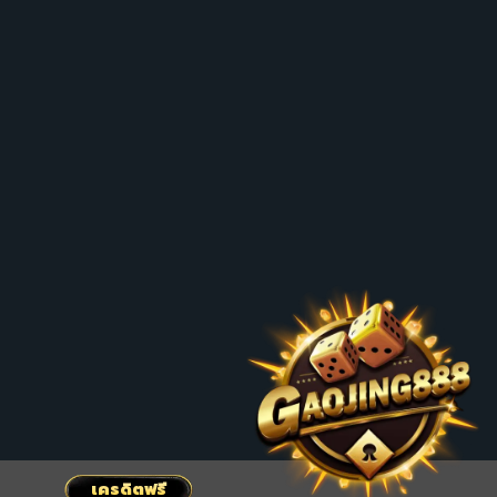
เครดิตฟรี