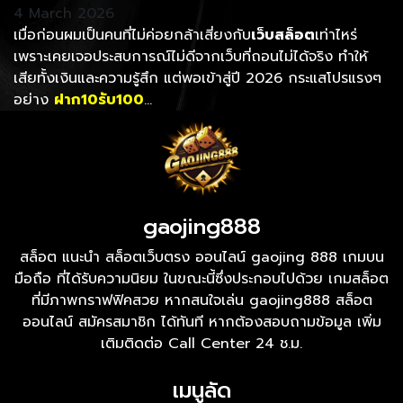
4 March 2026
เมื่อก่อนผมเป็นคนที่ไม่ค่อยกล้าเสี่ยงกับ
เว็บสล็อต
เท่าไหร่
เพราะเคยเจอประสบการณ์ไม่ดีจากเว็บที่ถอนไม่ได้จริง ทำให้
เสียทั้งเงินและความรู้สึก แต่พอเข้าสู่ปี 2026 กระแสโปรแรงๆ
อย่าง
ฝาก10รับ100
…
gaojing888
สล็อต แนะนำ สล็อตเว็บตรง ออนไลน์ gaojing 888 เกมบน
มือถือ ที่ได้รับความนิยม ในขณะนี้ซึ่งประกอบไปด้วย เกมสล็อต
ที่มีภาพกราฟฟิคสวย หากสนใจเล่น gaojing888 สล็อต
ออนไลน์ สมัครสมาชิก ได้ทันที หากต้องสอบถามข้อมูล เพิ่ม
เติมติดต่อ Call Center 24 ช.ม.
เมนูลัด