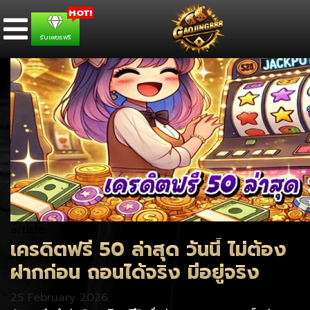
รับเพชรฟรี
article
เครดิตฟรี 50 ล่าสุด วันนี้ ไม่ต้อง
ฝากก่อน ถอนได้จริง มีอยู่จริง
25 February 2026