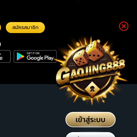
สมัครสมาชิก
ด