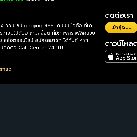
ติดต่อเรา
ง ออนไลน์ gaojing 888 เกมบนมือถือ ที่ได้
เข้าสู่ระบบ
งประกอบไปด้วย เกมสล็อต ที่มีภาพกราฟฟิคสวย
 สล็อตออนไลน์ สมัครสมาชิก ได้ทันที หาก
ดาวน์โหล
ติมติดต่อ Call Center 24 ช.ม.
temap