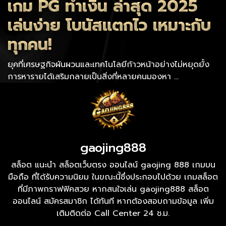
เกม PG ทำเงิน ล่าสุด 2025
เล่นง่าย โบนัสแตกไว เหมาะกับ
ทุกคน!
ยุคที่เศรษฐกิจผันผวนและเทคโนโลยีก้าวหน้าอย่างไม่หยุดยั้ง
การหารายได้เสริมกลายเป็นสิ่งที่หลายคนมองหา …
gaojing888
สล็อต แนะนำ สล็อตเว็บตรง ออนไลน์ gaojing 888 เกมบน
มือถือ ที่ได้รับความนิยม ในขณะนี้ซึ่งประกอบไปด้วย เกมสล็อต
ที่มีภาพกราฟฟิคสวย หากสนใจเล่น gaojing888 สล็อต
ออนไลน์ สมัครสมาชิก ได้ทันที หากต้องสอบถามข้อมูล เพิ่ม
เติมติดต่อ Call Center 24 ช.ม.