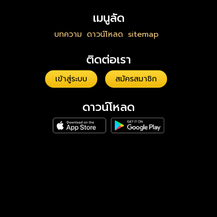
เมนูลัด
บทความ
ดาวน์โหลด
sitemap
ติดต่อเรา
เข้าสู่ระบบ
สมัครสมาชิก
ดาวน์โหลด