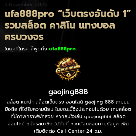
5 November 2025
ufa888pro “เว็บตรงอันดับ 1”
รวมสล็อต คาสิโน แทงบอล
ครบวงจร
ในยุคที่ใครๆ ก็พูดถึง
ufa888pro
…
gaojing888
สล็อต แนะนำ สล็อตเว็บตรง ออนไลน์ gaojing 888 เกมบน
มือถือ ที่ได้รับความนิยม ในขณะนี้ซึ่งประกอบไปด้วย เกมสล็อต
ที่มีภาพกราฟฟิคสวย หากสนใจเล่น gaojing888 สล็อต
ออนไลน์ สมัครสมาชิก ได้ทันที หากต้องสอบถามข้อมูล เพิ่ม
เติมติดต่อ Call Center 24 ช.ม.