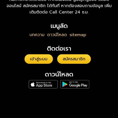
ออนไลน์ สมัครสมาชิก ได้ทันที หากต้องสอบถามข้อมูล เพิ่ม
เติมติดต่อ Call Center 24 ช.ม.
เมนูลัด
บทความ
ดาวน์โหลด
sitemap
ติดต่อเรา
เข้าสู่ระบบ
สมัครสมาชิก
ดาวน์โหลด