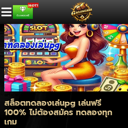
รับเพชรฟรี
article
สล็อตทดลองเล่นpg เล่นฟรี
100% ไม่ต้องสมัคร ทดลองทุก
เกม