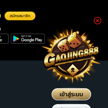
สมัครสมาชิก
ด