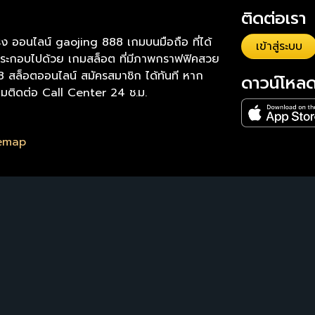
ติดต่อเรา
ง ออนไลน์ gaojing 888 เกมบนมือถือ ที่ได้
เข้าสู่ระบบ
งประกอบไปด้วย เกมสล็อต ที่มีภาพกราฟฟิคสวย
 สล็อตออนไลน์ สมัครสมาชิก ได้ทันที หาก
ดาวน์โหล
ติมติดต่อ Call Center 24 ช.ม.
temap