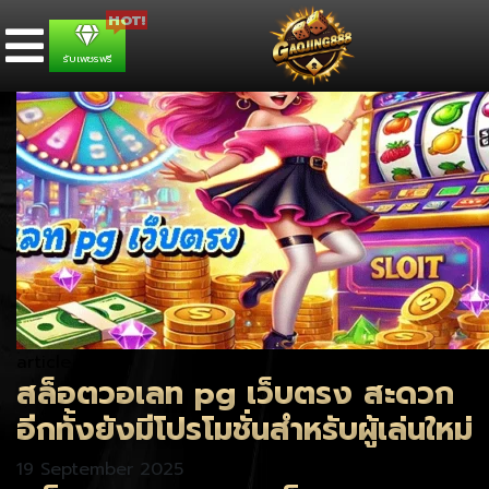
รับเพชรฟรี
article
สล็อตวอเลท pg เว็บตรง สะดวก
อีกทั้งยังมีโปรโมชั่นสำหรับผู้เล่นใหม่
19 September 2025