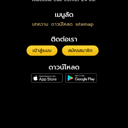
เมนูลัด
บทความ
ดาวน์โหลด
sitemap
ติดต่อเรา
เข้าสู่ระบบ
สมัครสมาชิก
ดาวน์โหลด