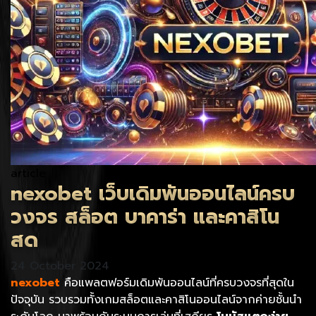
article
nexobet เว็บเดิมพันออนไลน์ครบ
วงจร สล็อต บาคาร่า และคาสิโน
สด
24 October 2024
nexobet
คือแพลตฟอร์มเดิมพันออนไลน์ที่ครบวงจรที่สุดใน
ปัจจุบัน รวบรวมทั้งเกมสล็อตและคาสิโนออนไลน์จากค่ายชั้นนำ