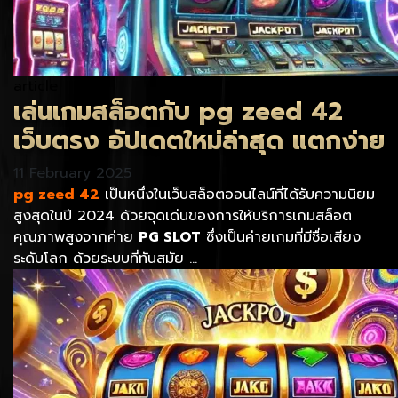
article
เล่นเกมสล็อตกับ pg zeed 42
เว็บตรง อัปเดตใหม่ล่าสุด แตกง่าย
11 February 2025
pg zeed 42
เป็นหนึ่งในเว็บสล็อตออนไลน์ที่ได้รับความนิยม
สูงสุดในปี 2024 ด้วยจุดเด่นของการให้บริการเกมสล็อต
คุณภาพสูงจากค่าย
PG SLOT
ซึ่งเป็นค่ายเกมที่มีชื่อเสียง
ระดับโลก ด้วยระบบที่ทันสมัย …