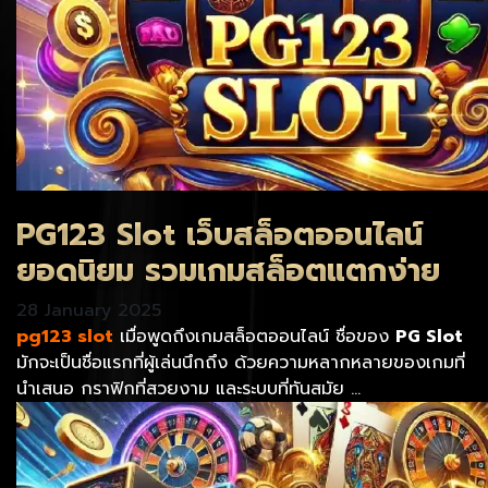
article
PG123 Slot เว็บสล็อตออนไลน์
ยอดนิยม รวมเกมสล็อตแตกง่าย
28 January 2025
pg123 slot
เมื่อพูดถึงเกมสล็อตออนไลน์ ชื่อของ
PG Slot
มักจะเป็นชื่อแรกที่ผู้เล่นนึกถึง ด้วยความหลากหลายของเกมที่
นำเสนอ กราฟิกที่สวยงาม และระบบที่ทันสมัย …