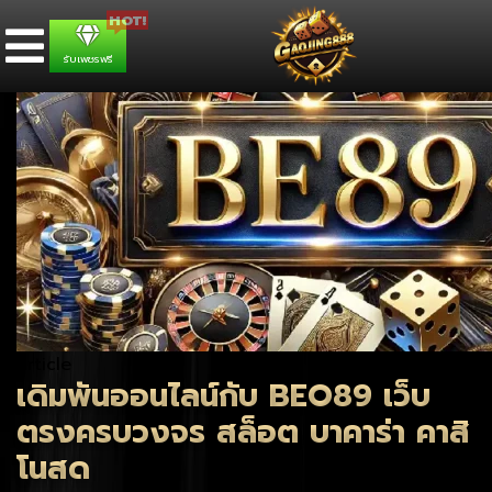
รับเพชรฟรี
article
เดิมพันออนไลน์กับ BEO89 เว็บ
ตรงครบวงจร สล็อต บาคาร่า คาสิ
โนสด