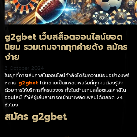
article
g2gbet เว็บสล็อตออนไลน์ยอด
นิยม รวมเกมจากทุกค่ายดัง สมัคร
ง่าย
3 October 2024
ในยุคที่การเล่นคาสิโนออนไลน์กำลังได้รับความนิยมอย่างแพร่
หลาย
g2gbet
ได้กลายเป็นแพลตฟอร์มที่ทุกคนต้องรู้จัก
ด้วยการให้บริการที่ครบวงจร ทั้งในด้านเกมสล็อตและคาสิโน
ออนไลน์ ทำให้ผู้เล่นสามารถเข้ามาเพลิดเพลินได้ตลอด 24
ชั่วโมง
สมัคร g2gbet
…