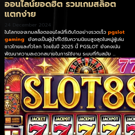
ออนไลน์ยอดฮิต รวมเกมสล็อต
แตกง่าย
24 December 2024
ในโลกของเกมสล็อตออนไลน์ที่เติบโตอย่างรวดเร็ว
pgslot
gaming
ยังคงเป็นผู้นำที่ได้รับความนิยมสูงสุดในหมู่ผู้เล่น
ชาวไทยและทั่วโลก โดยในปี 2025 นี้ PGSLOT ยังคงเน้น
พัฒนาความสะดวกสบายในการใช้งาน ระบบที่ทันสมัย …