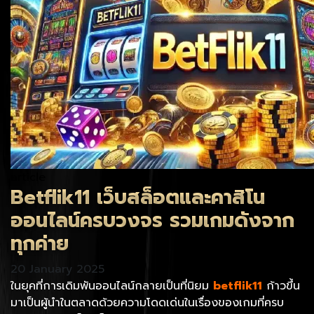
article
Betflik11 เว็บสล็อตและคาสิโน
ออนไลน์ครบวงจร รวมเกมดังจาก
ทุกค่าย
20 January 2025
ในยุคที่การเดิมพันออนไลน์กลายเป็นที่นิยม
betflik11
ก้าวขึ้น
มาเป็นผู้นำในตลาดด้วยความโดดเด่นในเรื่องของเกมที่ครบ