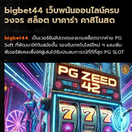
article
bigbet44 เว็บพนันออนไลน์ครบ
วงจร สล็อต บาคาร่า คาสิโนสด
17 February 2025
bigbet44
เป็นเวอร์ชันอัปเดตของเกมสล็อตจากค่าย PG
Soft ที่พัฒนาให้ทันสมัยขึ้น รองรับเทคโนโลยีใหม่ ๆ และเพิ่ม
ฟีเจอร์พิเศษเพื่อให้ผู้เล่นได้รับประสบการณ์ที่ดีที่สุด PG SLOT
…