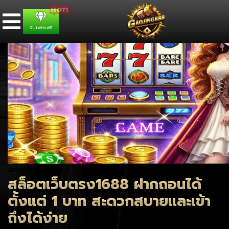
รับเพชรฟรี
article
สล็อตเว็บตรง1688 ฝากถอนได้
ตั้งแต่ 1 บาท สะดวกสบายและเข้า
ถึงได้ง่าย