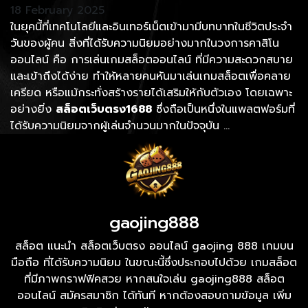
18 February 2025
ในยุคนี้ที่เทคโนโลยีและอินเทอร์เน็ตเข้ามามีบทบาทในชีวิตประจำ
วันของผู้คน สิ่งที่ได้รับความนิยมอย่างมากในวงการคาสิโน
ออนไลน์ คือ การเล่นเกมสล็อตออนไลน์ ที่มีความสะดวกสบาย
และเข้าถึงได้ง่าย ทำให้หลายคนหันมาเล่นเกมสล็อตเพื่อคลาย
เครียด หรือแม้กระทั่งสร้างรายได้เสริมให้กับตัวเอง โดยเฉพาะ
อย่างยิ่ง
สล็อตเว็บตรง1688
ซึ่งถือเป็นหนึ่งในแพลตฟอร์มที่
ได้รับความนิยมจากผู้เล่นจำนวนมากในปัจจุบัน …
gaojing888
สล็อต แนะนำ สล็อตเว็บตรง ออนไลน์ gaojing 888 เกมบน
มือถือ ที่ได้รับความนิยม ในขณะนี้ซึ่งประกอบไปด้วย เกมสล็อต
ที่มีภาพกราฟฟิคสวย หากสนใจเล่น gaojing888 สล็อต
ออนไลน์ สมัครสมาชิก ได้ทันที หากต้องสอบถามข้อมูล เพิ่ม