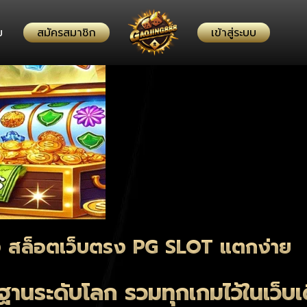
ม
สมัครสมาชิก
เข้าสู่ระบบ
ริง สล็อตเว็บตรง PG SLOT แตกง่าย
ฐานระดับโลก รวมทุกเกมไว้ในเว็บเ