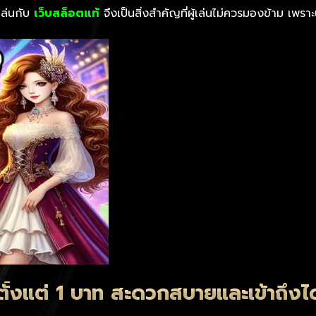
เล่นกับ
เว็บสล็อตแท้
จึงเป็นสิ่งสำคัญที่ผู้เล่นไม่ควรมองข้าม เพ
้งแต่ 1 บาท สะดวกสบายและเข้าถึงได