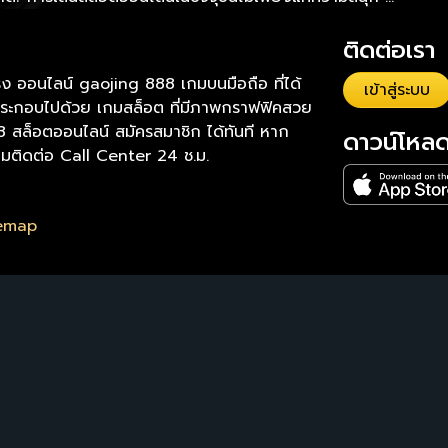
ติดต่อเรา
ง ออนไลน์ gaojing 888 เกมบนมือถือ ที่ได้
เข้าสู่ระบบ
งประกอบไปด้วย เกมสล็อต ที่มีภาพกราฟฟิคสวย
 สล็อตออนไลน์ สมัครสมาชิก ได้ทันที หาก
ดาวน์โหล
ติมติดต่อ Call Center 24 ช.ม.
temap