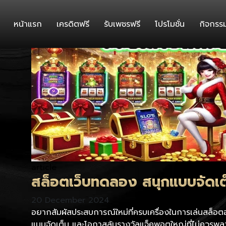
หน้าแรก
เครดิตฟรี
รับเพชรฟรี
โปรโมชั่น
กิจกรร
article
สล็อตเว็บทดลอง สนุกแบบจัดเต
20 December 2024
อยากสัมผัสประสบการณ์ใหม่ที่ครบเครื่องในการเล่นสล็อ
แบบจัดเต็ม และโอกาสลุ้นรางวัลแจ็คพอตใหญ่ที่ไม่ควรพล