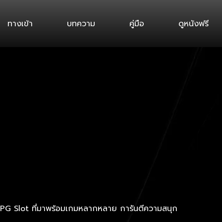
ทางเข้า
บทความ
คู่มือ
ดูหนังฟรี
 PG Slot ที่มาพร้อมเกมหลากหลาย การันตีความสนุก