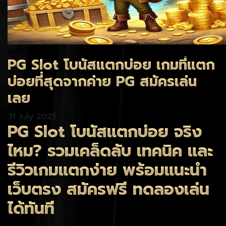
article
PG Slot โบนัสแตกบ่อย เกมที่แตก
บ่อยที่สุดจากค่าย PG สมัครเล่น
เลย
31 July 2025
PG Slot โบนัสแตกบ่อย จริง
ไหม? รวมเคล็ดลับ เทคนิค และ
รีวิวเกมแตกง่าย พร้อมแนะนำ
เว็บตรง สมัครฟรี ทดลองเล่น
ได้ทันที