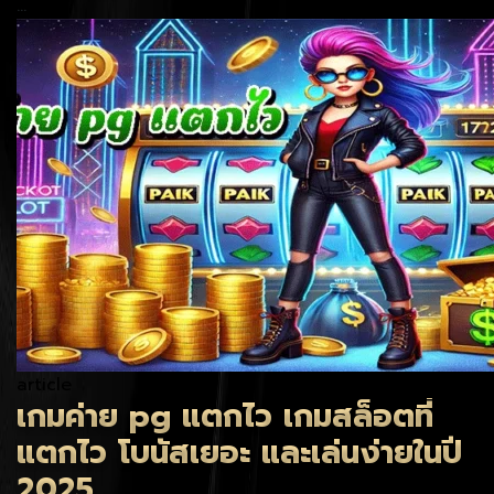
…
article
เกมค่าย pg แตกไว เกมสล็อตที่
แตกไว โบนัสเยอะ และเล่นง่ายในปี
2025