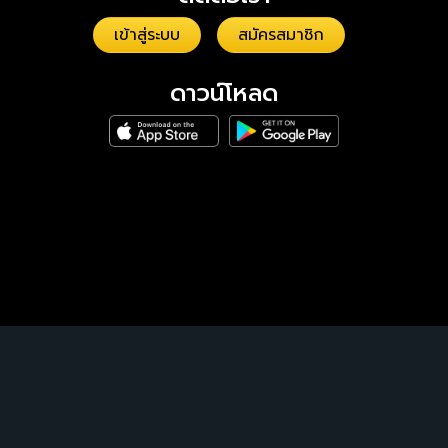
เข้าสู่ระบบ
สมัครสมาชิก
ดาวน์โหลด