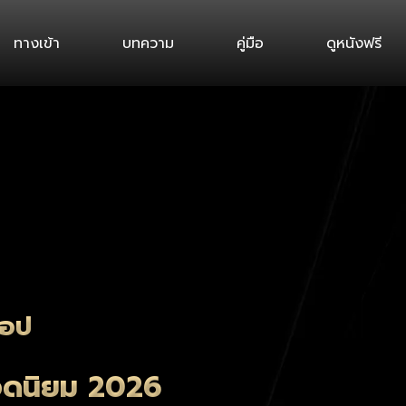
ทางเข้า
บทความ
คู่มือ
ดูหนังฟรี
แอป
ยอดนิยม 2026