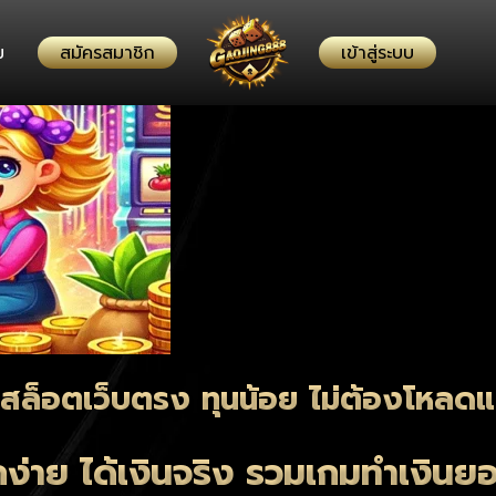
ม
สมัครสมาชิก
เข้าสู่ระบบ
ล็อตเว็บตรง ทุนน้อย ไม่ต้องโหลด
ง่าย ได้เงินจริง รวมเกมทำเงิน