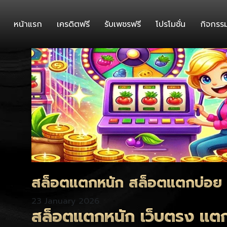
หน้าแรก
เครดิตฟรี
รับเพชรฟรี
โปรโมชั่น
กิจกรร
article
สล็อตแตกหนัก สล็อตแตกบ่อย ส
23 January 2026
สล็อตแตกหนัก เว็บตรง แตก