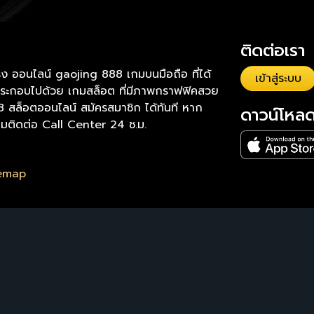
ติดต่อเรา
ง ออนไลน์ gaojing 888 เกมบนมือถือ ที่ได้
เข้าสู่ระบบ
งประกอบไปด้วย เกมสล็อต ที่มีภาพกราฟฟิคสวย
 สล็อตออนไลน์ สมัครสมาชิก ได้ทันที หาก
ดาวน์โหล
ติมติดต่อ Call Center 24 ช.ม.
temap