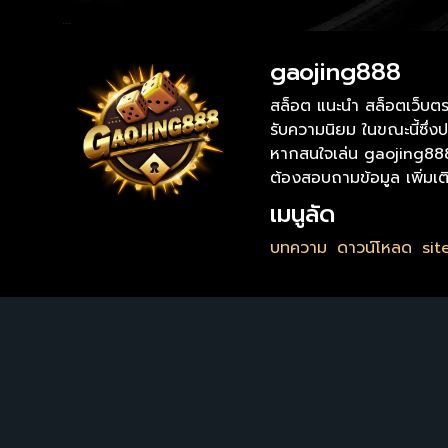
…
gaojing888
สล็อต แนะนำ สล็อตเว็บตร
รับความนิยม ในขณะนี้ซึ่
หากสนใจเล่น gaojing888
ต้องสอบถามข้อมูล เพิ่มเ
เมนูลัด
บทความ
ดาวน์โหลด
si