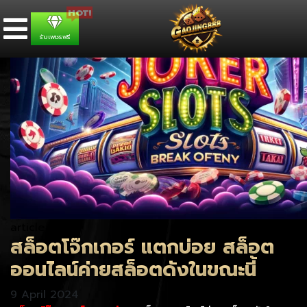
รับเพชรฟรี
article
สล็อตโจ๊กเกอร์ แตกบ่อย สล็อต
ออนไลน์ค่ายสล็อตดังในขณะนี้
9 April 2024