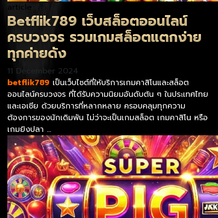
article
Betflik789 เว็บสล็อตออนไลน์
ครบวงจร รวมเกมสล็อตแตกง่าย
ทุกค่ายดัง
11 December 2024
betflik789
เป็นเว็บไซต์ที่ให้บริการเกมคาสิโนและสล็อต
ออนไลน์ครบวงจร ที่ได้รับความนิยมอันดับต้น ๆ ในประเทศไทย
และเอเชีย ด้วยบริการที่หลากหลาย ครอบคลุมทุกความ
ต้องการของนักเดิมพัน ไม่ว่าจะเป็นเกมสล็อต เกมคาสิโน หรือ
เกมยิงปลา …