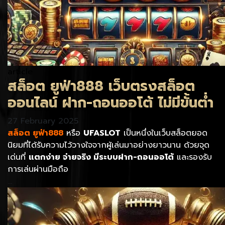
article
สล็อต ยูฟ่า888 เว็บตรงสล็อต
ออนไลน์ ฝาก-ถอนออโต้ ไม่มีขั้นต่ำ
27 February 2025
สล็อต ยูฟ่า888
หรือ
UFASLOT
เป็นหนึ่งในเว็บสล็อตยอด
นิยมที่ได้รับความไว้วางใจจากผู้เล่นมาอย่างยาวนาน ด้วยจุด
เด่นที่
แตกง่าย จ่ายจริง มีระบบฝาก-ถอนออโต้
และรองรับ
การเล่นผ่านมือถือ
…