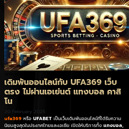
article
เดิมพันออนไลน์กับ UFA369 เว็บ
ตรง ไม่ผ่านเอเย่นต์ แทงบอล คาสิ
โน
20 February 2025
ufa369
หรือ
UFABET
เป็นเว็บเดิมพันออนไลน์ที่ได้รับความ
นิยมสูงสุดในประเทศไทยและเอเชีย เปิดให้บริการทั้ง
แทงบอล,