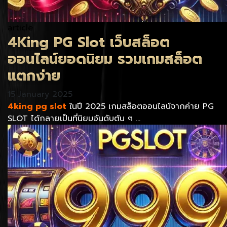
article
4King PG Slot เว็บสล็อต
ออนไลน์ยอดนิยม รวมเกมสล็อต
แตกง่าย
15 January 2025
4king pg slot
ในปี 2025 เกมสล็อตออนไลน์จากค่าย PG
SLOT ได้กลายเป็นที่นิยมอันดับต้น ๆ …