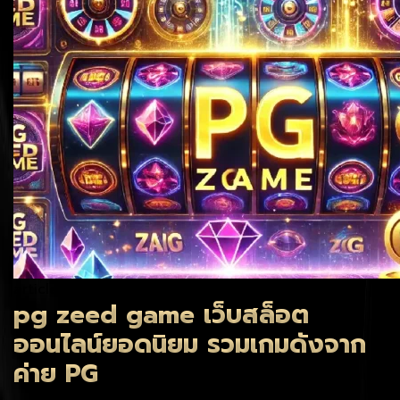
article
pg zeed game เว็บสล็อต
ออนไลน์ยอดนิยม รวมเกมดังจาก
ค่าย PG