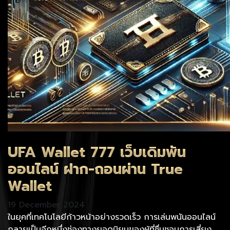
article
UFA Wallet 777 เว็บเดิมพัน
ออนไลน์ ฝาก-ถอนผ่าน True
Wallet
19 December 2024
ในยุคที่เทคโนโลยีก้าวหน้าอย่างรวดเร็ว การเล่นพนันออนไลน์
กลายเป็นอีกหนึ่งช่องทางยอดนิยมของผู้ที่ชื่นชอบการเสี่ยง