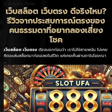
9 January 2026
เว็บสล็อต เว็บตรง ดีจริงไหม?
รีวิวจากประสบการณ์ตรงของ
คนธรรมดาที่อยากลองเสี่ยง
โชค
เว็บสล็อต เว็บตรง
ต้องบอกก่อนว่า เราไม่ใช่สายพนัน ไม่เคย
คิดจะเล่นสล็อตมาก่อนเลยในชีวิต แค่เคยเห็นผ่านตาในโฆษณา
…