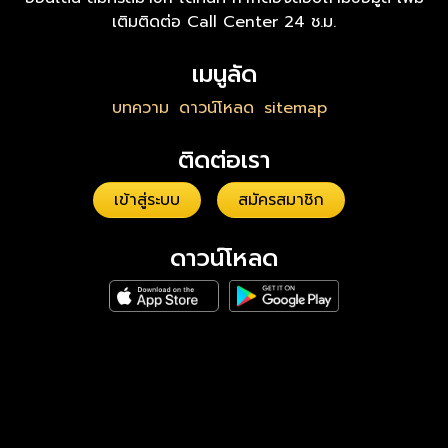
เติมติดต่อ Call Center 24 ช.ม.
เมนูลัด
บทความ
ดาวน์โหลด
sitemap
ติดต่อเรา
เข้าสู่ระบบ
สมัครสมาชิก
ดาวน์โหลด