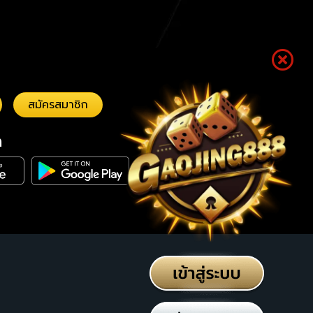
สมัครสมาชิก
ด