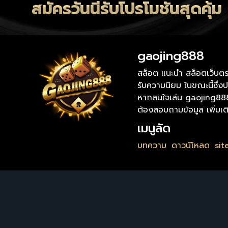
สมัครวันนี้รับโปรโมชั่นสุดคุ
…
gaojing888
สล็อต แนะนำ สล็อตเว็บตร
รับความนิยม ในขณะนี้ซึ่
หากสนใจเล่น gaojing888
ต้องสอบถามข้อมูล เพิ่มเ
เมนูลัด
บทความ
ดาวน์โหลด
si