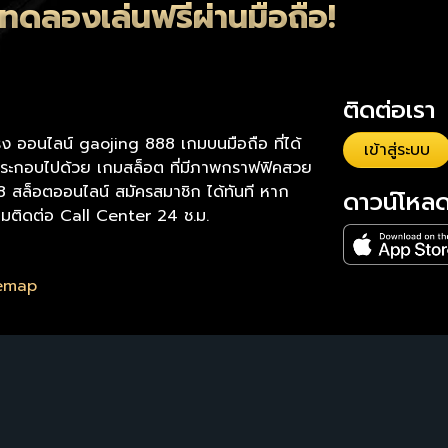
้ม ทดลองเล่นฟรีผ่านมือถือ!
ติดต่อเรา
ง ออนไลน์ gaojing 888 เกมบนมือถือ ที่ได้
เข้าสู่ระบบ
งประกอบไปด้วย เกมสล็อต ที่มีภาพกราฟฟิคสวย
 สล็อตออนไลน์ สมัครสมาชิก ได้ทันที หาก
ดาวน์โหล
ติมติดต่อ Call Center 24 ช.ม.
temap