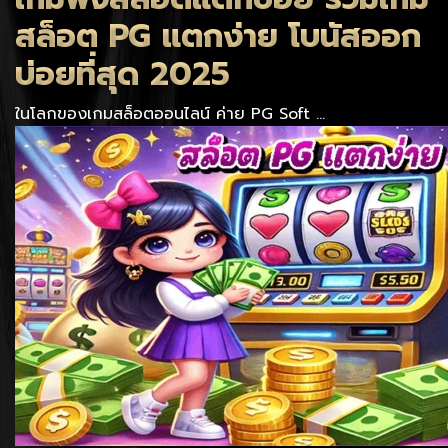
สล็อต PG แตกง่าย โบนัสออก
บ่อยที่สุด 2025
ในโลกของเกมสล็อตออนไลน์ ค่าย PG Soft …