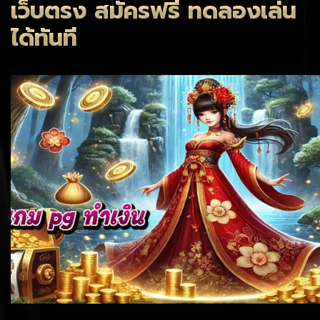
เว็บตรง สมัครฟรี ทดลองเล่น
ได้ทันที
…
article