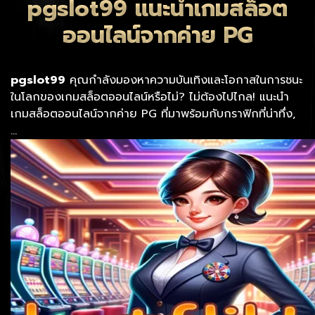
pgslot99 แนะนำเกมสล็อต
ออนไลน์จากค่าย PG
pgslot99
คุณกำลังมองหาความบันเทิงและโอกาสในการชนะ
ในโลกของเกมสล็อตออนไลน์หรือไม่? ไม่ต้องไปไกล! แนะนำ
เกมสล็อตออนไลน์จากค่าย PG ที่มาพร้อมกับกราฟิกที่น่าทึ่ง,
…