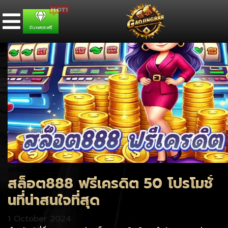
รับเพชรฟรี
article
สล็อต888 ฟรีเครดิต 50 โปรโมชั่
นที่น่าสนใจที่สุด
1 October 2024