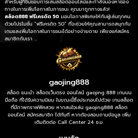
สำหรับผู้ที่ชื่นชอบการเล่นสล็อตออนไลน์และกำลังมองหาช่อง
ทางในการเพิ่มโอกาสในการชนะ คุณมาถูกทางแล้ว!
สล็อต888 ฟรีเครดิต 50
มอบโอกาสพิเศษให้กับผู้เล่นทุกคน
ด้วยโปรโมชั่น “ฟรีเครดิต 50” ที่จะช่วยให้คุณสามารถสนุกกับ
เกมและเพิ่มโอกาสในการชนะได้อย่างง่ายดาย เพียงแค่สมัคร
สมาชิกกับเรา …
gaojing888
สล็อต แนะนำ สล็อตเว็บตรง ออนไลน์ gaojing 888 เกมบน
มือถือ ที่ได้รับความนิยม ในขณะนี้ซึ่งประกอบไปด้วย เกมสล็อต
ที่มีภาพกราฟฟิคสวย หากสนใจเล่น gaojing888 สล็อต
ออนไลน์ สมัครสมาชิก ได้ทันที หากต้องสอบถามข้อมูล เพิ่ม
เติมติดต่อ Call Center 24 ช.ม.