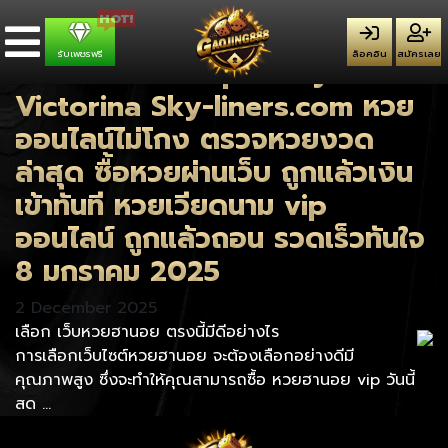
หวยเวียดนาม vip ออนไลน์
หวยฮานอย vip เว็บหวยเบอร์ต้น
รับเพชรฟรี
ล็อคอิน
สมัครเลย
ของเมืองไทย Top 79 by
Victorina Sky-liners.com หวย
ออนไลน์ไม่โกง ตรวจหวยงวด
ล่าสุด ซื้อหวยผ่านเว็บ ถูกแล้วเงิน
เข้าทันที หวยเวียดนาม vip
ออนไลน์ ถูกแล้วถอน รวดเร็วทันใจ
8 มกราคม 2025
2 December 2025
เลือก เว็บหวยฮานอย ตรงนี้มีดีอย่างไร
การเลือกเว็บไซต์หวยฮานอย จะต้องเลือกอย่างดีมี
คุณภาพสูง ซึ่งจะทำให้คุณสามารถซื้อ หวยฮานอย vip วันนี้
สด …