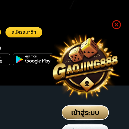
สมัครสมาชิก
ด