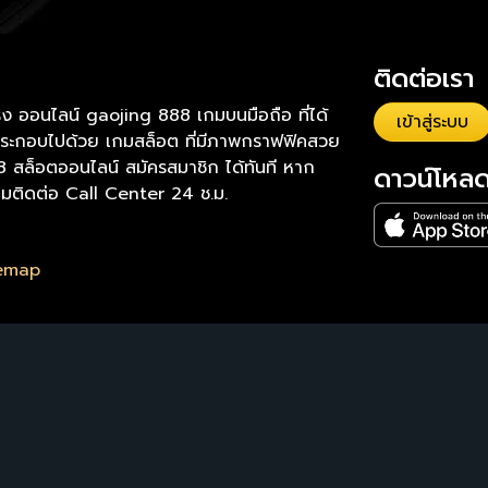
ติดต่อเรา
ง ออนไลน์ gaojing 888 เกมบนมือถือ ที่ได้
เข้าสู่ระบบ
งประกอบไปด้วย เกมสล็อต ที่มีภาพกราฟฟิคสวย
 สล็อตออนไลน์ สมัครสมาชิก ได้ทันที หาก
ดาวน์โหล
ติมติดต่อ Call Center 24 ช.ม.
temap